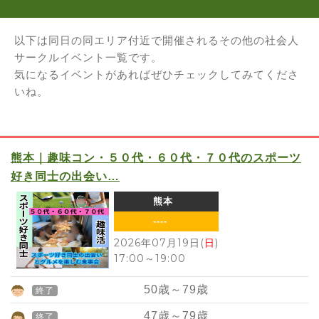
以下は同日の同エリア付近で開催されるその他の社会人
サークルイベント一覧です。
気になるイベントがあればぜひチェックしてみてくださ
いね。
熊本｜趣味コン・５０代・６０代・７０代のスポーツ
好き同士の出会い…
熊本
----
2026年07月19日(
日
)
17:00
～
19:00
50
歳～
79
歳
終了
47
歳～
79
歳
終了