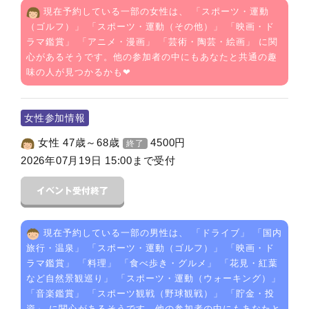
現在予約している一部の女性は、 「
スポーツ・運動
（ゴルフ）
」 「
スポーツ・運動（その他）
」 「
映画・ド
ラマ鑑賞
」 「
アニメ・漫画
」 「
芸術・陶芸・絵画
」 に関
心があるそうです。他の参加者の中にもあなたと共通の趣
味の人が見つかるかも❤
女性参加情報
女性 47歳～68歳
4500
円
終了
2026年07月19日 15:00まで受付
現在予約している一部の男性は、 「
ドライブ
」 「
国内
旅行・温泉
」 「
スポーツ・運動（ゴルフ）
」 「
映画・ド
ラマ鑑賞
」 「
料理
」 「
食べ歩き・グルメ
」 「
花見・紅葉
など自然景観巡り
」 「
スポーツ・運動（ウォーキング）
」
「
音楽鑑賞
」 「
スポーツ観戦（野球観戦）
」 「
貯金・投
資
」 に関心があるそうです。他の参加者の中にもあなたと