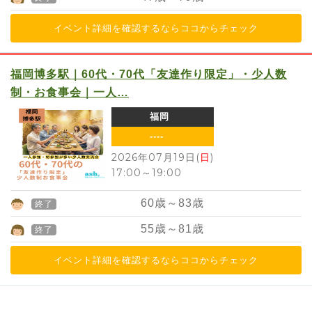
イベント詳細を確認するならココからチェック
福岡博多駅｜60代・70代「友達作り限定」・少人数
制・お食事会｜一人…
福岡
----
2026年07月19日(
日
)
17:00
～
19:00
60
歳～
83
歳
終了
55
歳～
81
歳
終了
イベント詳細を確認するならココからチェック