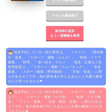
参加枠の追加
もう一度開催を希望
現在予約している一部の男性は、 「
ドライブ
」 「
国内旅
行・温泉
」 「
スポーツ・運動（ゴルフ）
」 「
映画・ドラマ
鑑賞
」 「
料理
」 「
食べ歩き・グルメ
」 「
花見・紅葉など自
然景観巡り
」 「
スポーツ・運動（ウォーキング）
」 「
音楽
鑑賞
」 「
スポーツ観戦（野球観戦）
」 「
貯金・投資
」 に関
心があるそうです。他の参加者の中にもあなたと共通の趣味
の人が見つかるかも❤
現在予約している一部の女性は、 「
スポーツ・運動（ゴ
ルフ）
」 「
スポーツ・運動（その他）
」 「
映画・ドラマ鑑
賞
」 「
アニメ・漫画
」 「
芸術・陶芸・絵画
」 に関心がある
そうです。他の参加者の中にもあなたと共通の趣味の人が見
つかるかも❤