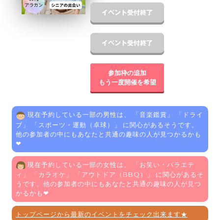
参加枠の追加
もう一度開催を希望
現在予約している一部の男性は、 「
音楽鑑賞
」 「
ドライ
ブ
」 「
スポーツ・運動（卓球）
」 に関心があるそうです。
他の参加者の中にもあなたと共通の趣味の人が見つかるかも
❤
現在予約している一部の女性は、 「
お笑い・バラエテ
ィ
」 「
カラオケ
」 「
アウトドア（BBQ）
」 に関心があるそ
うです。他の参加者の中にもあなたと共通の趣味の人が見つ
かるかも❤
トップページから最新のイベントをチェック出来ます★