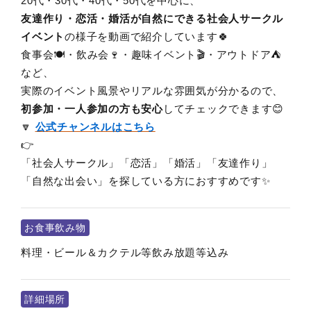
20代・30代・40代・50代を中心に、
友達作り・恋活・婚活が自然にできる社会人サークル
イベント
の様子を動画で紹介しています🍀
食事会🍽️・飲み会🍷・趣味イベント🎬・アウトドア⛺️
など、
実際のイベント風景やリアルな雰囲気が分かるので、
初参加・一人参加の方も安心
してチェックできます😊
🔽
公式チャンネルはこちら
👉
「社会人サークル」「恋活」「婚活」「友達作り」
「自然な出会い」を探している方におすすめです✨
お食事飲み物
料理・ビール＆カクテル等飲み放題等込み
詳細場所