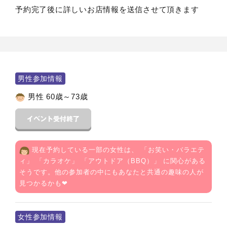
予約完了後に詳しいお店情報を送信させて頂きます
男性参加情報
男性 60歳～73歳
現在予約している一部の女性は、 「
お笑い・バラエテ
ィ
」 「
カラオケ
」 「
アウトドア（BBQ）
」 に関心がある
そうです。他の参加者の中にもあなたと共通の趣味の人が
見つかるかも❤
女性参加情報