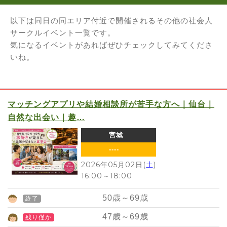
以下は同日の同エリア付近で開催されるその他の社会人
サークルイベント一覧です。
気になるイベントがあればぜひチェックしてみてくださ
いね。
マッチングアプリや結婚相談所が苦手な方へ｜仙台｜
自然な出会い｜趣…
宮城
----
2026年05月02日(
土
)
16:00
～
18:00
50
歳～
69
歳
終了
47
歳～
69
歳
残り僅か