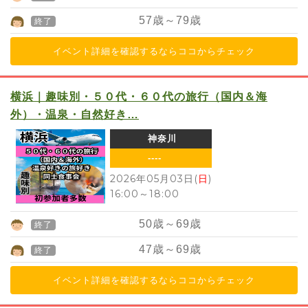
57
歳～
79
歳
終了
イベント詳細を確認するならココからチェック
横浜｜趣味別・５０代・６０代の旅行（国内＆海
外）・温泉・自然好き…
神奈川
----
2026年05月03日(
日
)
16:00
～
18:00
50
歳～
69
歳
終了
47
歳～
69
歳
終了
イベント詳細を確認するならココからチェック