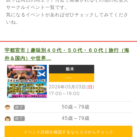
サークルイベント一覧です。
気になるイベントがあればぜひチェックしてみてくださ
いね。
宇都宮市｜趣味別４０代・５０代・６０代｜旅行（海
外＆国内）や世界…
栃木
----
2026年05月03日(
日
)
17:00
～
19:00
50
歳～
79
歳
終了
45
歳～
79
歳
終了
イベント詳細を確認するならココからチェック