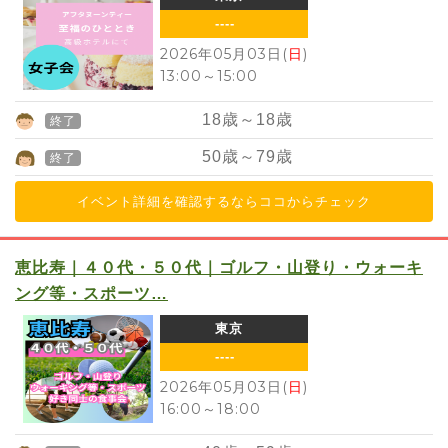
----
2026年05月03日(
日
)
13:00
～
15:00
18
歳～
18
歳
終了
50
歳～
79
歳
終了
イベント詳細を確認するならココからチェック
恵比寿｜４０代・５０代｜ゴルフ・山登り・ウォーキ
ング等・スポーツ…
東京
----
2026年05月03日(
日
)
16:00
～
18:00