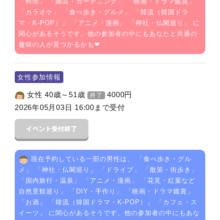
「
料理
」 「
園芸・ガーデニング
」 「
映画・ドラマ鑑賞
」
「
カラオケ
」 「
食べ歩き・グルメ
」 「
韓流（韓国ドラ
マ・K-POP）
」 「
アニメ・漫画
」 「
神社・仏閣巡り
」 に
関心があるそうです。他の参加者の中にもあなたと共通の
趣味の人が見つかるかも❤
女性参加情報
女性 40歳～51歳
4000
円
終了
2026年05月03日 16:00まで受付
現在予約している一部の男性は、 「
食べ歩き・グル
メ
」 「
神社・仏閣巡り
」 「
ドライブ
」 「
散策・街歩き
」
「
国内旅行・温泉
」 「
アニメ・漫画
」 「
花見・紅葉など
自然景観巡り
」 「
DIY・手作り
」 「
映画・ドラマ鑑賞
」
「
お酒
」 「
韓流（韓国ドラマ・K-POP）
」 「
カフェ・ス
イーツ
」 に関心があるそうです。他の参加者の中にもあな