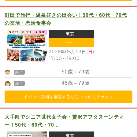
町田で旅行・温泉好きの出会い！50代・60代・70代
の友活・恋活食事会
東京
----
2026年05月03日(
日
)
17:00
～
19:00
50
歳～
79
歳
終了
45
歳～
79
歳
終了
イベント詳細を確認するならココからチェック
大手町でシニア世代女子会・贅沢アフタヌーンティ
ー！50代・60代・70…
東京