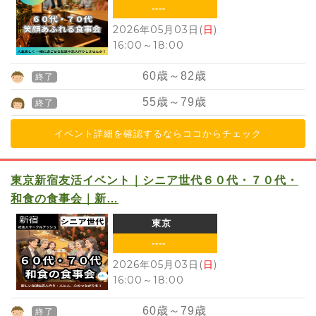
----
2026年05月03日(
日
)
16:00
～
18:00
60
歳～
82
歳
終了
55
歳～
79
歳
終了
イベント詳細を確認するならココからチェック
東京新宿友活イベント｜シニア世代６０代・７０代・
和食の食事会｜新…
東京
----
2026年05月03日(
日
)
16:00
～
18:00
60
歳～
79
歳
終了