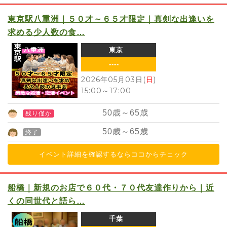
東京駅八重洲｜５０才～６５才限定｜真剣な出逢いを
求める少人数の食…
東京
----
2026年05月03日(
日
)
15:00
～
17:00
50
歳～
65
歳
残り僅か
50
歳～
65
歳
終了
イベント詳細を確認するならココからチェック
船橋｜新規のお店で６０代・７０代友達作りから｜近
くの同世代と語ら…
千葉