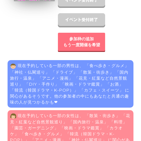
参加枠の追加
もう一度開催を希望
現在予約している一部の男性は、 「
食べ歩き・グルメ
」
「
神社・仏閣巡り
」 「
ドライブ
」 「
散策・街歩き
」 「
国内
旅行・温泉
」 「
アニメ・漫画
」 「
花見・紅葉など自然景観
巡り
」 「
DIY・手作り
」 「
映画・ドラマ鑑賞
」 「
お酒
」
「
韓流（韓国ドラマ・K-POP）
」 「
カフェ・スイーツ
」 に
関心があるそうです。他の参加者の中にもあなたと共通の趣
味の人が見つかるかも❤
現在予約している一部の女性は、 「
散策・街歩き
」 「
花
見・紅葉など自然景観巡り
」 「
国内旅行・温泉
」 「
料理
」
「
園芸・ガーデニング
」 「
映画・ドラマ鑑賞
」 「
カラオ
ケ
」 「
食べ歩き・グルメ
」 「
韓流（韓国ドラマ・K-
POP）
」 「
アニメ・漫画
」 「
神社・仏閣巡り
」 に関心があ