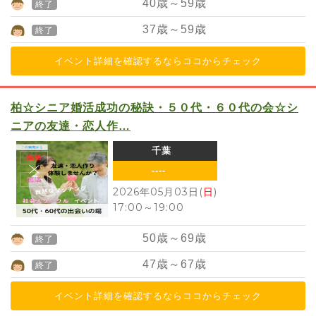
40
歳～
59
歳
終了
37
歳～
59
歳
終了
イベント詳細を確認するならココからチェック
柏☆シニア婚活成功の秘訣・５０代・６０代の会☆シ
ニアの友達・恋人作…
千葉
----
2026年05月03日(
日
)
17:00
～
19:00
50
歳～
69
歳
終了
47
歳～
67
歳
終了
イベント詳細を確認するならココからチェック