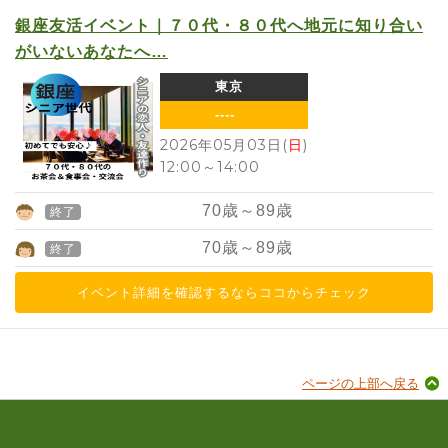
銀座友活イベント｜７０代・８０代へ地元に知り合い
がいないあなたへ…
東京
----
2026年05月03日(
日
)
12:00
～
14:00
70
歳～
89
歳
終了
70
歳～
89
歳
終了
イベント詳細を確認するならココからチェック
ページの上部へ戻る