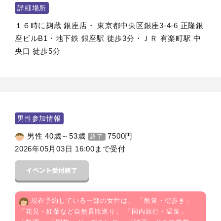
詳細場所
１６時に麹蔵 銀座店・ 東京都中央区銀座3-4-6 正隆銀
座ビルB1・地下鉄 銀座駅 徒歩3分・ＪＲ 有楽町駅 中
央口 徒歩5分
男性参加情報
男性 40歳～53歳
7500
円
終了
2026年05月03日 16:00まで受付
現在予約している一部の女性は、 「
散策・街歩き
」
「
花見・紅葉など自然景観巡り
」 「
国内旅行・温泉
」