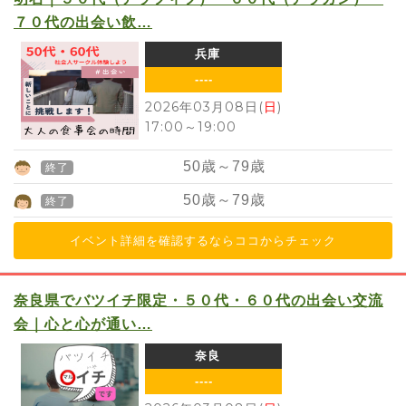
７０代の出会い飲…
兵庫
----
2026年03月08日(
日
)
17:00
～
19:00
50
歳～
79
歳
終了
50
歳～
79
歳
終了
イベント詳細を確認するならココからチェック
奈良県でバツイチ限定・５０代・６０代の出会い交流
会｜心と心が通い…
奈良
----