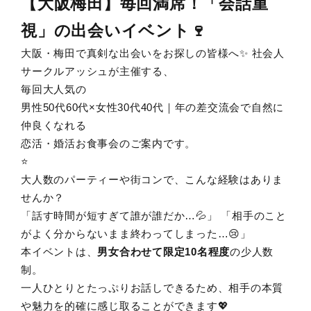
【大阪梅田】毎回満席！「会話重
視」の出会いイベント🍷
大阪・梅田で真剣な出会いをお探しの皆様へ✨ 社会人
サークルアッシュが主催する、
毎回大人気の
男性50代60代×女性30代40代｜年の差交流会で自然に
仲良くなれる
恋活・婚活お食事会のご案内です。
⭐️
大人数のパーティーや街コンで、こんな経験はありま
せんか？
「話す時間が短すぎて誰が誰だか…💦」 「相手のこと
がよく分からないまま終わってしまった…😢」
本イベントは、
男女合わせて限定10名程度
の少人数
制。
一人ひとりとたっぷりお話しできるため、相手の本質
や魅力を的確に感じ取ることができます💖