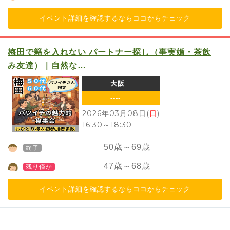
イベント詳細を確認するならココからチェック
梅田で籍を入れない パートナー探し（事実婚・茶飲
み友達）｜自然な…
大阪
----
2026年03月08日(
日
)
16:30
～
18:30
50
歳～
69
歳
終了
47
歳～
68
歳
残り僅か
イベント詳細を確認するならココからチェック