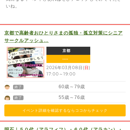
いね。
京都で高齢者おひとりさまの孤独・孤立対策にシニア
サークルアッシュ…
京都
----
2026年03月08日(
日
)
17:00
～
19:00
60
歳～
79
歳
終了
55
歳～
76
歳
終了
イベント詳細を確認するならココからチェック
明石｜５０代（アラフィフ）・６０代（アラカン）・