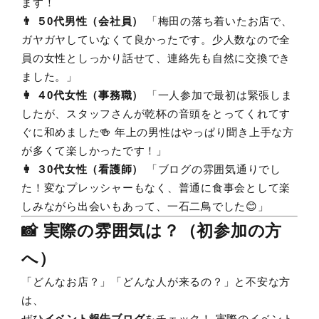
ます！
👨 ５0代男性（会社員）
「梅田の落ち着いたお店で、
ガヤガヤしていなくて良かったです。少人数なので全
員の女性としっかり話せて、連絡先も自然に交換でき
ました。」
👩 ４0代女性（事務職）
「一人参加で最初は緊張しま
したが、スタッフさんが乾杯の音頭をとってくれてす
ぐに和めました🍻 年上の男性はやっぱり聞き上手な方
が多くて楽しかったです！」
👩 ３0代女性（看護師）
「ブログの雰囲気通りでし
た！変なプレッシャーもなく、普通に食事会として楽
しみながら出会いもあって、一石二鳥でした😊」
📸 実際の雰囲気は？（初参加の方
へ）
「どんなお店？」「どんな人が来るの？」と不安な方
は、
ぜひ
イベント報告ブログ
をチェック！ 実際のイベント