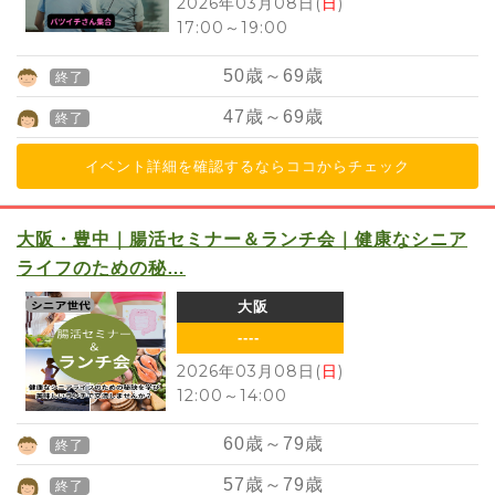
2026年03月08日(
日
)
17:00
～
19:00
50
歳～
69
歳
終了
47
歳～
69
歳
終了
イベント詳細を確認するならココからチェック
大阪・豊中｜腸活セミナー＆ランチ会｜健康なシニア
ライフのための秘…
大阪
----
2026年03月08日(
日
)
12:00
～
14:00
60
歳～
79
歳
終了
57
歳～
79
歳
終了