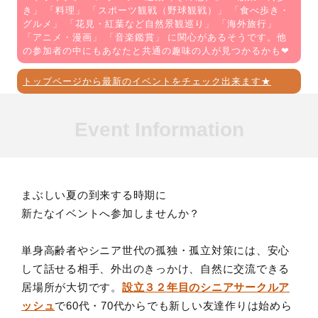
き
」 「
料理
」 「
スポーツ観戦（野球観戦）
」 「
食べ歩き・
グルメ
」 「
花見・紅葉など自然景観巡り
」 「
海外旅行
」
「
アニメ・漫画
」 「
音楽鑑賞
」 に関心があるそうです。他
の参加者の中にもあなたと共通の趣味の人が見つかるかも❤
トップページから最新のイベントをチェック出来ます★
Event Information
まぶしい夏の到来する時期に
新たなイベントへ参加しませんか？
単身高齢者やシニア世代の孤独・孤立対策には、安心
して話せる相手、外出のきっかけ、自然に交流できる
居場所が大切です。
設立３２年目のシニアサークルア
ッシュ
で60代・70代からでも新しい友達作りは始めら