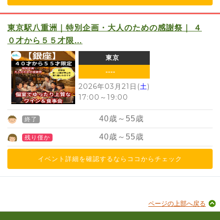
東京駅八重洲｜特別企画・大人のための感謝祭｜ ４
０才から５５才限…
東京
----
2026年03月21日(
土
)
17:00
～
19:00
40
歳～
55
歳
終了
40
歳～
55
歳
残り僅か
イベント詳細を確認するならココからチェック
ページの上部へ戻る