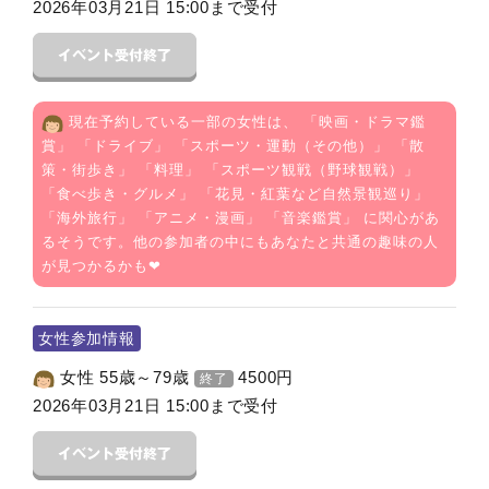
2026年03月21日 15:00まで受付
現在予約している一部の女性は、 「
映画・ドラマ鑑
賞
」 「
ドライブ
」 「
スポーツ・運動（その他）
」 「
散
策・街歩き
」 「
料理
」 「
スポーツ観戦（野球観戦）
」
「
食べ歩き・グルメ
」 「
花見・紅葉など自然景観巡り
」
「
海外旅行
」 「
アニメ・漫画
」 「
音楽鑑賞
」 に関心があ
るそうです。他の参加者の中にもあなたと共通の趣味の人
が見つかるかも❤
女性参加情報
女性 55歳～79歳
4500
円
終了
2026年03月21日 15:00まで受付