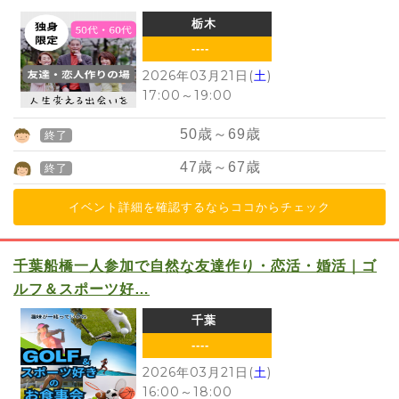
栃木
----
2026年03月21日(
土
)
17:00
～
19:00
50
歳～
69
歳
終了
47
歳～
67
歳
終了
イベント詳細を確認するならココからチェック
千葉船橋一人参加で自然な友達作り・恋活・婚活｜ゴ
ルフ＆スポーツ好…
千葉
----
2026年03月21日(
土
)
16:00
～
18:00