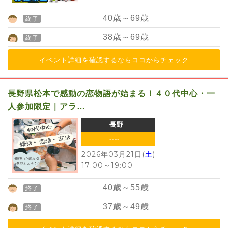
40
歳～
69
歳
終了
38
歳～
69
歳
終了
イベント詳細を確認するならココからチェック
長野県松本で感動の恋物語が始まる！４０代中心・一
人参加限定｜アラ…
長野
----
2026年03月21日(
土
)
17:00
～
19:00
40
歳～
55
歳
終了
37
歳～
49
歳
終了