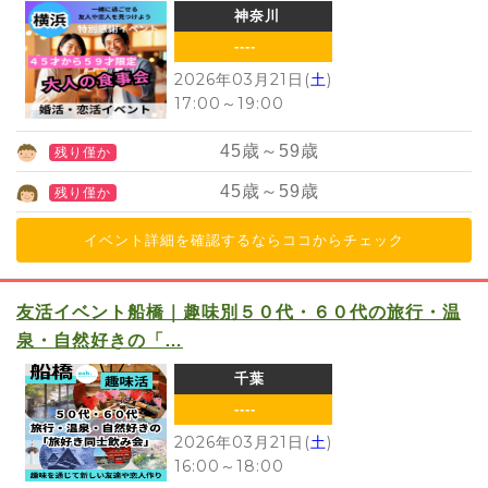
神奈川
----
2026年03月21日(
土
)
17:00
～
19:00
45
歳～
59
歳
残り僅か
45
歳～
59
歳
残り僅か
イベント詳細を確認するならココからチェック
友活イベント船橋｜趣味別５０代・６０代の旅行・温
泉・自然好きの「…
千葉
----
2026年03月21日(
土
)
16:00
～
18:00