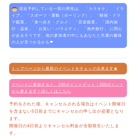
現在予約している一部の男性は、 「
カラオケ
」 「
ドラ
イブ
」 「
スポーツ・運動（ボーリング）
」 「
映画・ドラ
マ鑑賞
」 「
食べ歩き・グルメ
」 「
音楽鑑賞
」 「
国内旅
行・温泉
」 「
お笑い・バラエティ
」 「
海外旅行
」 に関心
があるそうです。他の参加者の中にもあなたと共通の趣味
の人が見つかるかも❤
トップページから最新のイベントをチェック出来ます★
イベントに参加すると、200ポイントゲット！500ポイント
から使えます！詳しくはこちら
予約をされた後、キャンセルされる場合はイベント開催日
を含まない5日前までにキャンセルの申し出が必要となり
ます。
開催日の4日前よりキャンセル料金が全額発生いたしま
す。