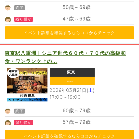
50
歳～
69
歳
終了
47
歳～
69
歳
残り僅か
イベント詳細を確認するならココからチェック
東京駅八重洲｜シニア世代６０代・７０代の高級和
食・ワンランク上の…
東京
----
2026年03月21日(
土
)
17:00
～
19:00
60
歳～
79
歳
終了
57
歳～
79
歳
残り僅か
イベント詳細を確認するならココからチェック