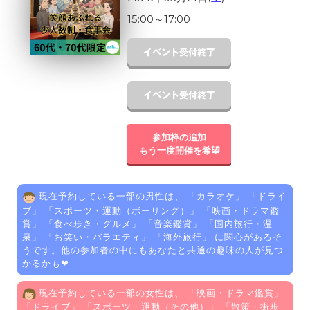
15:00
～
17:00
参加枠の追加
もう一度開催を希望
現在予約している一部の男性は、 「
カラオケ
」 「
ドライ
ブ
」 「
スポーツ・運動（ボーリング）
」 「
映画・ドラマ鑑
賞
」 「
食べ歩き・グルメ
」 「
音楽鑑賞
」 「
国内旅行・温
泉
」 「
お笑い・バラエティ
」 「
海外旅行
」 に関心があるそ
うです。他の参加者の中にもあなたと共通の趣味の人が見つ
かるかも❤
現在予約している一部の女性は、 「
映画・ドラマ鑑賞
」
「
ドライブ
」 「
スポーツ・運動（その他）
」 「
散策・街歩