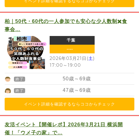
イベント詳細を確認するならココからチェック
柏｜50代・60代の一人参加でも安心な少人数制✖️食
事会…
千葉
----
2026年03月21日(
土
)
17:00
～
19:00
50
歳～
69
歳
終了
47
歳～
69
歳
終了
イベント詳細を確認するならココからチェック
友活イベント【開催レポ】2026年3月21日 横浜開
催！「ウメ子の家」で…