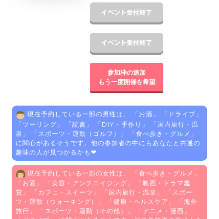
参加枠の追加
もう一度開催を希望
現在予約している一部の男性は、 「
お酒
」 「
ドライブ
」
「
ツーリング
」 「
読書
」 「
DIY・手作り
」 「
国内旅行・温
泉
」 「
スポーツ・運動（ゴルフ）
」 「
食べ歩き・グルメ
」
に関心があるそうです。他の参加者の中にもあなたと共通の
趣味の人が見つかるかも❤
現在予約している一部の女性は、 「
食べ歩き・グルメ
」
「
お酒
」 「
美容・アンチエイジング
」 「
映画・ドラマ鑑
賞
」 「
カフェ・スイーツ
」 「
国内旅行・温泉
」 「
スポー
ツ・運動（ウォーキング）
」 「
健康・ヘルスケア
」 「
海外
旅行
」 「
スポーツ・運動（その他）
」 「
アニメ・漫画
」