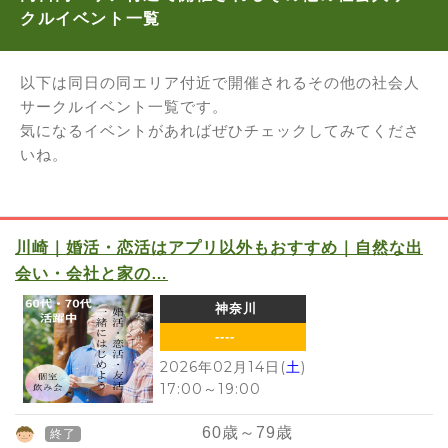
クルイベント一覧
以下は同日の同エリア付近で開催されるその他の社会人
サークルイベント一覧です。
気になるイベントがあればぜひチェックしてみてくださ
いね。
川崎｜婚活・恋活はアプリ以外もおすすめ｜自然な出
会い・会社と家の…
神奈川
----
2026年02月14日(
土
)
17:00
～
19:00
60
歳～
79
歳
終了