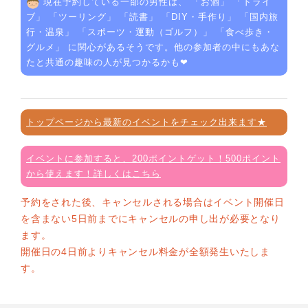
現在予約している一部の男性は、 「
お酒
」 「
ドライ
ブ
」 「
ツーリング
」 「
読書
」 「
DIY・手作り
」 「
国内旅
行・温泉
」 「
スポーツ・運動（ゴルフ）
」 「
食べ歩き・
グルメ
」 に関心があるそうです。他の参加者の中にもあな
たと共通の趣味の人が見つかるかも❤
トップページから最新のイベントをチェック出来ます★
イベントに参加すると、200ポイントゲット！500ポイント
から使えます！詳しくはこちら
予約をされた後、キャンセルされる場合はイベント開催日
を含まない5日前までにキャンセルの申し出が必要となり
ます。
開催日の4日前よりキャンセル料金が全額発生いたしま
す。