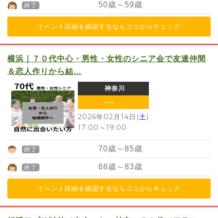
50
歳～
59
歳
終了
イベント詳細を確認するならココからチェック
横浜｜７０代中心・男性・女性のシニア会で友達仲間
＆恋人作りから結…
神奈川
----
2026年02月14日(
土
)
17:00
～
19:00
70
歳～
85
歳
終了
68
歳～
83
歳
終了
イベント詳細を確認するならココからチェック