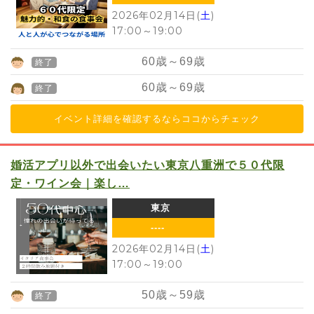
2026年02月14日(
土
)
17:00
～
19:00
60
歳～
69
歳
終了
60
歳～
69
歳
終了
イベント詳細を確認するならココからチェック
婚活アプリ以外で出会いたい東京八重洲で５０代限
定・ワイン会｜楽し…
東京
----
2026年02月14日(
土
)
17:00
～
19:00
50
歳～
59
歳
終了