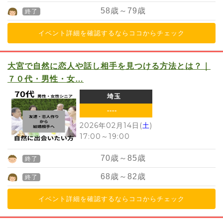
58
歳～
79
歳
終了
イベント詳細を確認するならココからチェック
大宮で自然に恋人や話し相手を見つける方法とは？｜
７０代・男性・女…
埼玉
----
2026年02月14日(
土
)
17:00
～
19:00
70
歳～
85
歳
終了
68
歳～
82
歳
終了
イベント詳細を確認するならココからチェック