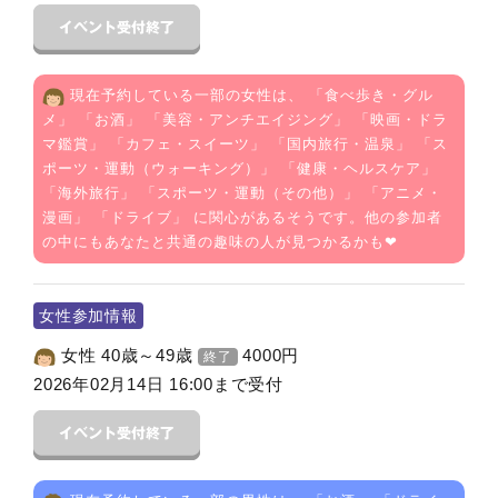
現在予約している一部の女性は、 「
食べ歩き・グル
メ
」 「
お酒
」 「
美容・アンチエイジング
」 「
映画・ドラ
マ鑑賞
」 「
カフェ・スイーツ
」 「
国内旅行・温泉
」 「
ス
ポーツ・運動（ウォーキング）
」 「
健康・ヘルスケア
」
「
海外旅行
」 「
スポーツ・運動（その他）
」 「
アニメ・
漫画
」 「
ドライブ
」 に関心があるそうです。他の参加者
の中にもあなたと共通の趣味の人が見つかるかも❤
女性参加情報
女性 40歳～49歳
4000
円
終了
2026年02月14日 16:00まで受付