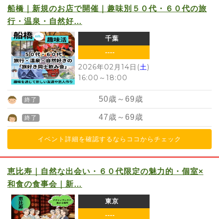
船橋｜新規のお店で開催｜趣味別５０代・６０代の旅
行・温泉・自然好…
千葉
----
2026年02月14日(
土
)
16:00
～
18:00
50
歳～
69
歳
終了
47
歳～
69
歳
終了
イベント詳細を確認するならココからチェック
恵比寿｜自然な出会い・６０代限定の魅力的・個室×
和食の食事会｜新…
東京
----