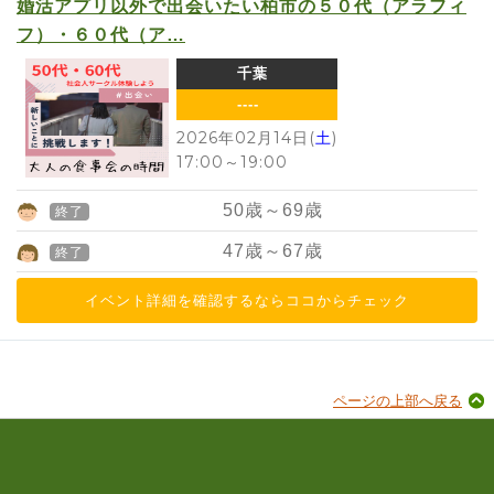
婚活アプリ以外で出会いたい柏市の５０代（アラフィ
フ）・６０代（ア…
千葉
----
2026年02月14日(
土
)
17:00
～
19:00
50
歳～
69
歳
終了
47
歳～
67
歳
終了
イベント詳細を確認するならココからチェック
ページの上部へ戻る