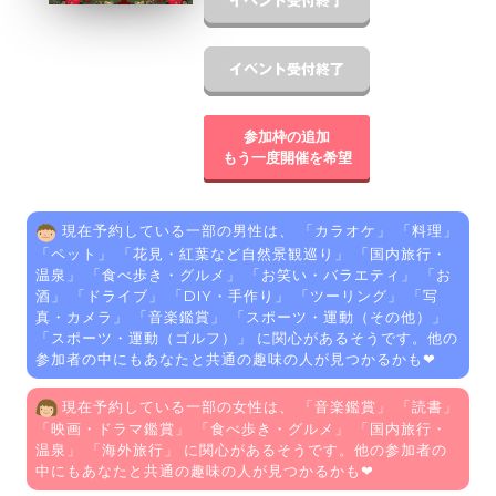
参加枠の追加
もう一度開催を希望
現在予約している一部の男性は、 「
カラオケ
」 「
料理
」
「
ペット
」 「
花見・紅葉など自然景観巡り
」 「
国内旅行・
温泉
」 「
食べ歩き・グルメ
」 「
お笑い・バラエティ
」 「
お
酒
」 「
ドライブ
」 「
DIY・手作り
」 「
ツーリング
」 「
写
真・カメラ
」 「
音楽鑑賞
」 「
スポーツ・運動（その他）
」
「
スポーツ・運動（ゴルフ）
」 に関心があるそうです。他の
参加者の中にもあなたと共通の趣味の人が見つかるかも❤
現在予約している一部の女性は、 「
音楽鑑賞
」 「
読書
」
「
映画・ドラマ鑑賞
」 「
食べ歩き・グルメ
」 「
国内旅行・
温泉
」 「
海外旅行
」 に関心があるそうです。他の参加者の
中にもあなたと共通の趣味の人が見つかるかも❤