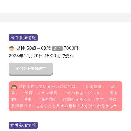
男性参加情報
男性 50歳～69歳
7000
円
終了
2025年12月20日 15:00まで受付
現在予約している一部の女性は、 「
音楽鑑賞
」 「
読
書
」 「
映画・ドラマ鑑賞
」 「
食べ歩き・グルメ
」 「
国内
旅行・温泉
」 「
海外旅行
」 に関心があるそうです。他の
参加者の中にもあなたと共通の趣味の人が見つかるかも❤
女性参加情報