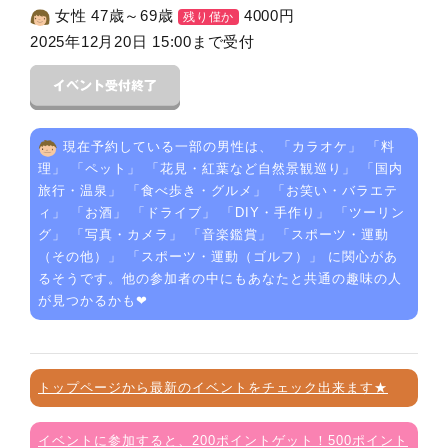
女性 47歳～69歳
4000
円
残り僅か
2025年12月20日 15:00まで受付
現在予約している一部の男性は、 「
カラオケ
」 「
料
理
」 「
ペット
」 「
花見・紅葉など自然景観巡り
」 「
国内
旅行・温泉
」 「
食べ歩き・グルメ
」 「
お笑い・バラエテ
ィ
」 「
お酒
」 「
ドライブ
」 「
DIY・手作り
」 「
ツーリン
グ
」 「
写真・カメラ
」 「
音楽鑑賞
」 「
スポーツ・運動
（その他）
」 「
スポーツ・運動（ゴルフ）
」 に関心があ
るそうです。他の参加者の中にもあなたと共通の趣味の人
が見つかるかも❤
トップページから最新のイベントをチェック出来ます★
イベントに参加すると、200ポイントゲット！500ポイント