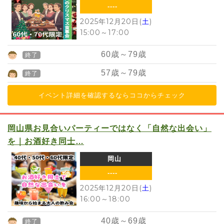
----
2025年12月20日(
土
)
15:00
～
17:00
60
歳～
79
歳
終了
57
歳～
79
歳
終了
イベント詳細を確認するならココからチェック
岡山県お見合いパーティーではなく「自然な出会い」
を｜お酒好き同士…
岡山
----
2025年12月20日(
土
)
16:00
～
18:00
40
歳～
69
歳
終了