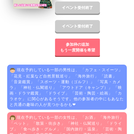
参加枠の追加
もう一度開催を希望
現在予約している一部の男性は、 「
カフェ・スイーツ
」
「
花見・紅葉など自然景観巡り
」 「
海外旅行
」 「
読書
」
「
音楽鑑賞
」 「
スポーツ・運動（ゴルフ）
」 「
写真・カメ
ラ
」 「
神社・仏閣巡り
」 「
アウトドア（キャンプ）
」 「
映
画・ドラマ鑑賞
」 「
ドライブ
」 「
芸術・陶芸・絵画
」 「
カ
ラオケ
」 に関心があるそうです。他の参加者の中にもあなた
と共通の趣味の人が見つかるかも❤
現在予約している一部の女性は、 「
お酒
」 「
海外旅行
」
「
ペット
」 「
散策・街歩き
」 「
神社・仏閣巡り
」 「
ドライ
ブ
」 「
食べ歩き・グルメ
」 「
国内旅行・温泉
」 「
芸術・陶