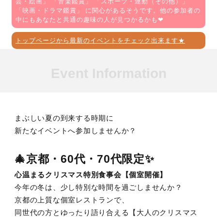
芸・絵画
」 「
音楽鑑賞
」 「
スポーツ・運動（その他）
」
「
映画・ドラマ鑑賞
」 に関心があるそうです。他の参加者の
中にもあなたと共通の趣味の人が見つかるかも❤
トップページから最新のイベントをチェック出来ます★
Event Information
まぶしい夏の到来する時期に
新たなイベントへ参加しませんか？
🎄京都・60代・70代限定✨
心温まるクリスマス特別食事会【個室開催】
今年の冬は、少し特別な時間を過ごしませんか？
京都の上質な個室レストランで、
同世代の方とゆったり語り合える【大人のクリスマス