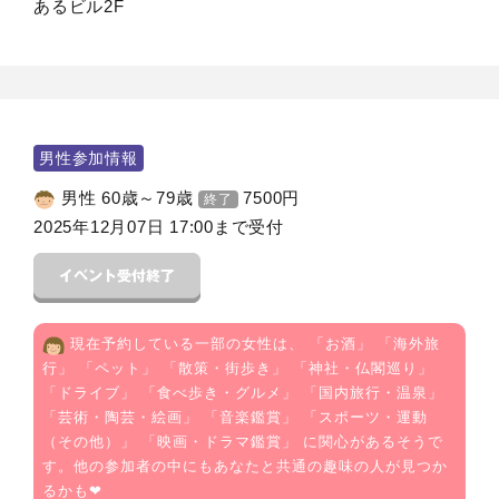
あるビル2F
男性参加情報
男性 60歳～79歳
7500
円
終了
2025年12月07日 17:00まで受付
現在予約している一部の女性は、 「
お酒
」 「
海外旅
行
」 「
ペット
」 「
散策・街歩き
」 「
神社・仏閣巡り
」
「
ドライブ
」 「
食べ歩き・グルメ
」 「
国内旅行・温泉
」
「
芸術・陶芸・絵画
」 「
音楽鑑賞
」 「
スポーツ・運動
（その他）
」 「
映画・ドラマ鑑賞
」 に関心があるそうで
す。他の参加者の中にもあなたと共通の趣味の人が見つか
るかも❤