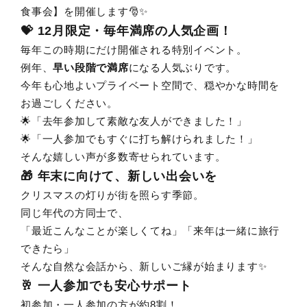
食事会】を開催します🎅✨
💝 12月限定・毎年満席の人気企画！
毎年この時期にだけ開催される特別イベント。
例年、
早い段階で満席
になる人気ぶりです。
今年も心地よいプライベート空間で、穏やかな時間を
お過ごしください。
🌟「去年参加して素敵な友人ができました！」
🌟「一人参加でもすぐに打ち解けられました！」
そんな嬉しい声が多数寄せられています。
🎁 年末に向けて、新しい出会いを
クリスマスの灯りが街を照らす季節。
同じ年代の方同士で、
「最近こんなことが楽しくてね」「来年は一緒に旅行
できたら」
そんな自然な会話から、新しいご縁が始まります✨
🥂 一人参加でも安心サポート
初参加・一人参加の方が約8割！