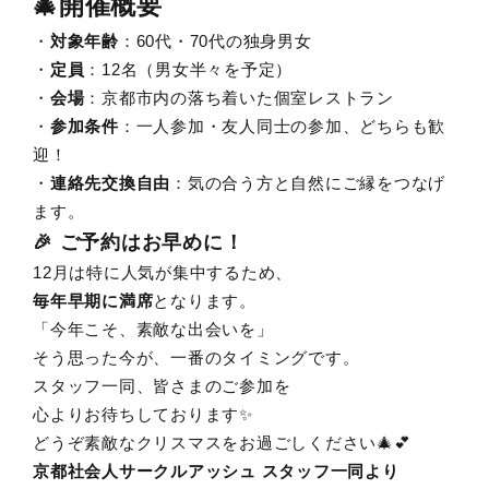
🎄開催概要
・
対象年齢
：60代・70代の独身男女
・
定員
：12名（男女半々を予定）
・
会場
：京都市内の落ち着いた個室レストラン
・
参加条件
：一人参加・友人同士の参加、どちらも歓
迎！
・
連絡先交換自由
：気の合う方と自然にご縁をつなげ
ます。
🎉 ご予約はお早めに！
12月は特に人気が集中するため、
毎年早期に満席
となります。
「今年こそ、素敵な出会いを」
そう思った今が、一番のタイミングです。
スタッフ一同、皆さまのご参加を
心よりお待ちしております✨
どうぞ素敵なクリスマスをお過ごしください🎄💕
京都社会人サークルアッシュ スタッフ一同より