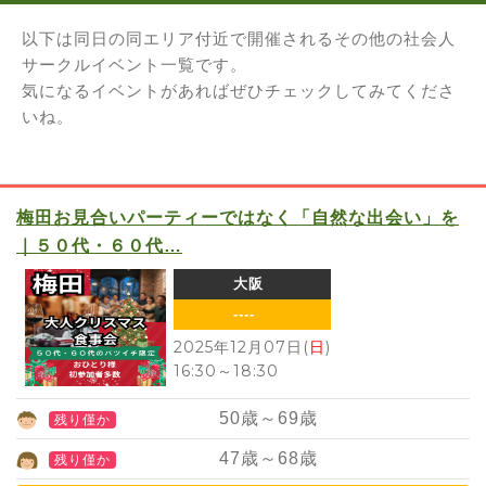
以下は同日の同エリア付近で開催されるその他の社会人
サークルイベント一覧です。
気になるイベントがあればぜひチェックしてみてくださ
いね。
梅田お見合いパーティーではなく「自然な出会い」を
｜５０代・６０代…
大阪
----
2025年12月07日(
日
)
16:30
～
18:30
50
歳～
69
歳
残り僅か
47
歳～
68
歳
残り僅か