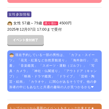
女性参加情報
女性 57歳～79歳
4500
円
残り僅か
2025年12月07日 17:00まで受付
現在予約している一部の男性は、 「
カフェ・スイー
ツ
」 「
花見・紅葉など自然景観巡り
」 「
海外旅行
」 「
読
書
」 「
音楽鑑賞
」 「
スポーツ・運動（ゴルフ）
」 「
写
真・カメラ
」 「
神社・仏閣巡り
」 「
アウトドア（キャン
プ）
」 「
映画・ドラマ鑑賞
」 「
ドライブ
」 「
芸術・陶
芸・絵画
」 「
カラオケ
」 に関心があるそうです。他の参
加者の中にもあなたと共通の趣味の人が見つかるかも❤
トップページから最新のイベントをチェック出来ます★