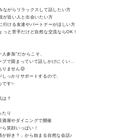
しみながらリラックスして話したい方
値観が近い人と出会いたい方
みに行ける友達やパートナーがほしい方
ちょっと苦手だけど自然な交流ならOK！
一人参加”だからこそ、
ープで固まっていて話しかけにくい…
りません😌
がしっかりサポートするので、
心です✨
気は？
ったり
居酒屋やダイニングで開催
から笑顔いっぱい！
酒が好き？」から始まる自然な会話♪