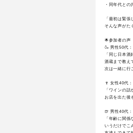
・同年代との
「最初は緊張
そんな声がた
🌟参加者の声
🍶 男性50代：
「同じ日本酒
酒蔵まで教え
次は一緒に行
🍷 女性40代：
「ワインの話
お店を出た後
🍺 男性40代：
「年齢に関係
いうだけでこ
友達もできて