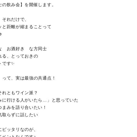
士の飲み会】を開催します。
」それだけで、
ッと距離が縮まることって

な お酒好き な方同士
れる、とっておきの
トです✨
き」って、実は最強の共通点！
それともワイン派？
みに行ける人がいたら…」と思っていた
つまみを語り合いたい！
気取らずに話したい
にピッタリなのが、
イベントなんです♪