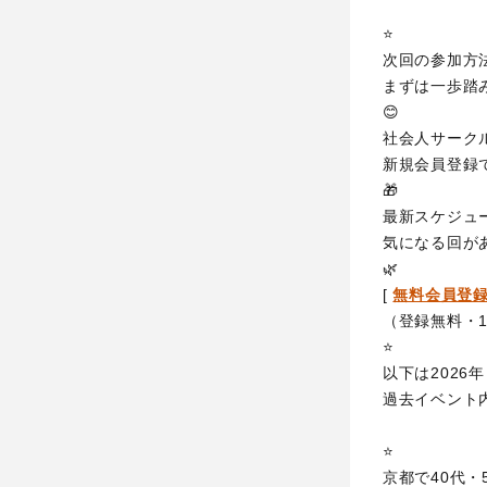
⭐️
次回の参加方
まずは一歩踏
😊
社会人サーク
新規会員登録
🎁
最新スケジュ
気になる回が
🌿
[
無料会員登
（登録無料・
⭐️
以下は2026
過去イベント
⭐️
京都で40代・