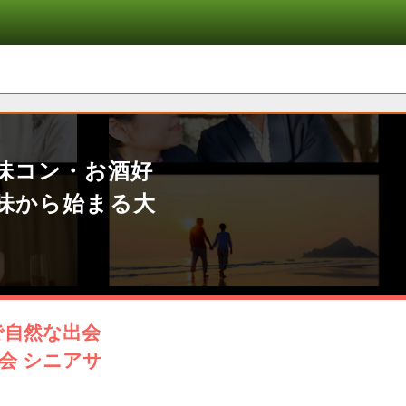
味コン・お酒好
趣味から始まる大
で自然な出会
会 シニアサ