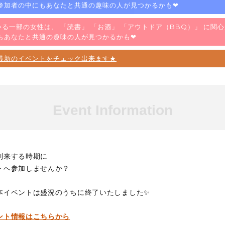
参加者の中にもあなたと共通の趣味の人が見つかるかも❤
る一部の女性は、 「
読書
」 「
お酒
」 「
アウトドア（BBQ）
」 に関
もあなたと共通の趣味の人が見つかるかも❤
最新のイベントをチェック出来ます★
Event Information
到来する時期に
トへ参加しませんか？
本イベントは盛況のうちに終了いたしました✨
ント情報はこちらから