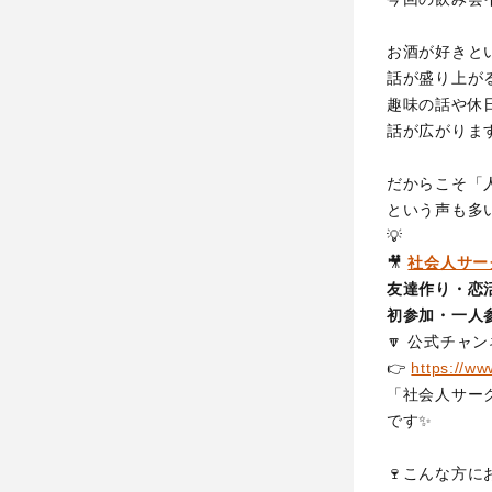
お酒が好きと
話が盛り上が
趣味の話や休
話が広がります
だからこそ「
という声も多
💡
🎥
社会人サー
友達作り・恋
初参加・一人
🔽 公式チャ
👉
https://w
「社会人サー
です✨
🍷こんな方に