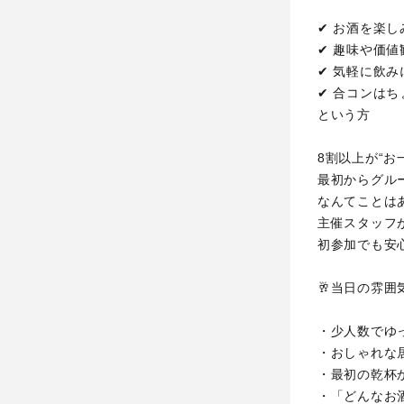
✔ お酒を楽
✔ 趣味や価
✔ 気軽に飲
✔ 合コンは
という方
8割以上が“お
最初からグル
なんてことはあ
主催スタッフ
初参加でも安
🥂当日の雰囲
・少人数でゆ
・おしゃれな
・最初の乾杯
・「どんなお