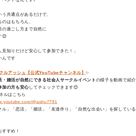
いう共通点があるだけで、
るのはもちろん、
日の過ごし方まで自然に
😊
人見知りだけど安心して参加できた！」
いんです
クルアッシュ【公式YouTubeチャンネル】
✨
活・婚活が自然にできる社会人サークルイベント
の様子を動画で紹介
参加の方も安心
してチェックできます😊
ンネルはこちら
ww.youtube.com/@ashu7791
クル」「恋活」「婚活」「友達作り」「自然な出会い」を探している
おすすめ！