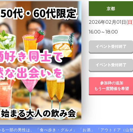
京都
2026年02月01日(
日
16:00
～
18:00
参加枠の追加
もう一度開催を希望
る一部の男性は、 「
食べ歩き・グルメ
」 「
お酒
」 「
アウトドア（山