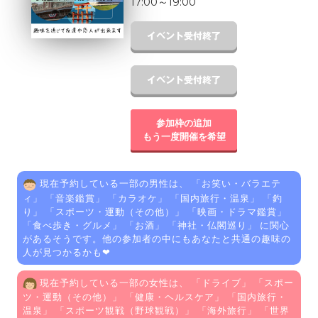
17:00
～
19:00
参加枠の追加
もう一度開催を希望
現在予約している一部の男性は、 「
お笑い・バラエテ
ィ
」 「
音楽鑑賞
」 「
カラオケ
」 「
国内旅行・温泉
」 「
釣
り
」 「
スポーツ・運動（その他）
」 「
映画・ドラマ鑑賞
」
「
食べ歩き・グルメ
」 「
お酒
」 「
神社・仏閣巡り
」 に関心
があるそうです。他の参加者の中にもあなたと共通の趣味の
人が見つかるかも❤
現在予約している一部の女性は、 「
ドライブ
」 「
スポー
ツ・運動（その他）
」 「
健康・ヘルスケア
」 「
国内旅行・
温泉
」 「
スポーツ観戦（野球観戦）
」 「
海外旅行
」 「
世界