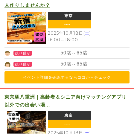
人作りしませんか？
東京
----
2025年10月18日(
土
)
16:00
～
18:00
50
歳～
65
歳
残り僅か
50
歳～
65
歳
残り僅か
イベント詳細を確認するならココからチェック
東京駅八重洲｜高齢者＆シニア向けマッチングアプリ
以外での出会い場…
東京
----
2025年10月18日(
土
)