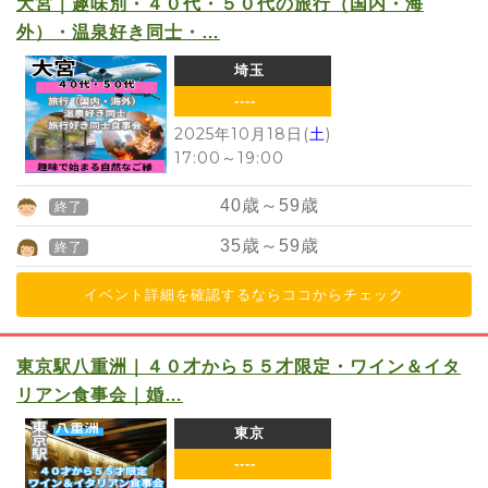
大宮｜趣味別・４０代・５０代の旅行（国内・海
外）・温泉好き同士・…
埼玉
----
2025年10月18日(
土
)
17:00
～
19:00
40
歳～
59
歳
終了
35
歳～
59
歳
終了
イベント詳細を確認するならココからチェック
東京駅八重洲｜４０才から５５才限定・ワイン＆イタ
リアン食事会｜婚…
東京
----