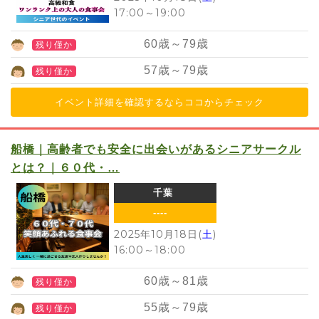
17:00
～
19:00
60
歳～
79
歳
残り僅か
57
歳～
79
歳
残り僅か
イベント詳細を確認するならココからチェック
船橋｜高齢者でも安全に出会いがあるシニアサークル
とは？｜６０代・…
千葉
----
2025年10月18日(
土
)
16:00
～
18:00
60
歳～
81
歳
残り僅か
55
歳～
79
歳
残り僅か