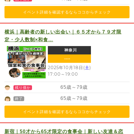
イベント詳細を確認するならココからチェック
横浜｜高齢者の新しい出会い｜６５才から７９才限
定・少人数制×和食…
神奈川
----
2025年10月18日(
土
)
17:00
～
19:00
65
歳～
79
歳
残り僅か
65
歳～
79
歳
終了
イベント詳細を確認するならココからチェック
新宿｜50才から65才限定の食事会｜新しい友達＆恋