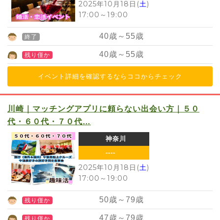
2025年10月18日(
土
)
17:00
～
19:00
40
歳～
55
歳
終了
40
歳～
55
歳
残り僅か
イベント詳細を確認するならココからチェック
川崎｜マッチングアプリに頼らない出会い方｜５０
代・６０代・７０代…
神奈川
----
2025年10月18日(
土
)
17:00
～
19:00
50
歳～
79
歳
残り僅か
47
歳～
79
歳
残り僅か