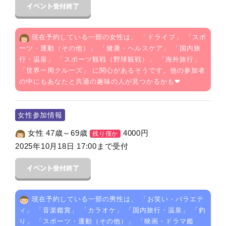
現在予約している一部の女性は、 「
ドライブ
」 「
スポ
ーツ・運動（その他）
」 「
健康・ヘルスケア
」 「
国内旅
行・温泉
」 「
スポーツ観戦（野球観戦）
」 「
海外旅行
」
「
世界一周クルーズ
」 に関心があるそうです。他の参加者
の中にもあなたと共通の趣味の人が見つかるかも❤
女性参加情報
女性 47歳～69歳
4000
円
残り僅か
2025年10月18日 17:00まで受付
現在予約している一部の男性は、 「
お笑い・バラエテ
ィ
」 「
音楽鑑賞
」 「
カラオケ
」 「
国内旅行・温泉
」 「
釣
り
」 「
スポーツ・運動（その他）
」 「
映画・ドラマ鑑