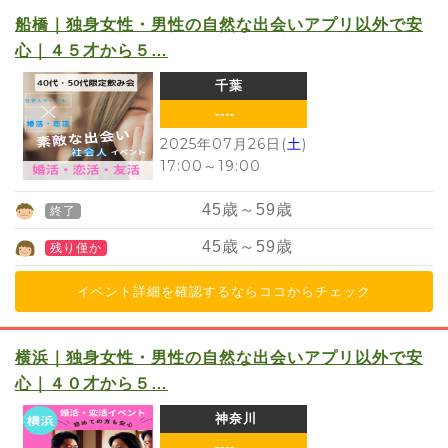
船橋｜独身女性・男性の自然な出会いアプリ以外で安
心｜４５才から５…
千葉
----
2025年07月26日(
土
)
17:00
～
19:00
45
歳～
59
歳
終了
45
歳～
59
歳
残り僅か
イベント詳細を確認するならココからチェック
横浜｜独身女性・男性の自然な出会いアプリ以外で安
心｜４０才から５…
神奈川
----