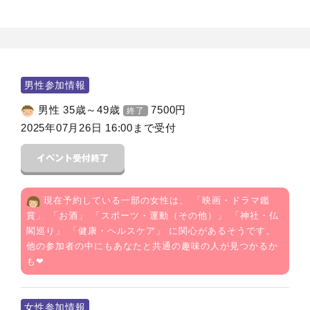
男性参加情報
男性 35歳～49歳
7500
円
終了
2025年07月26日 16:00まで受付
現在予約している一部の女性は、 「
映画・ドラマ鑑
賞
」 「
お酒
」 「
スポーツ・運動（その他）
」 「
神社・仏
閣巡り
」 「
健康・ヘルスケア
」 に関心があるそうです。
他の参加者の中にもあなたと共通の趣味の人が見つかるか
も❤
女性参加情報