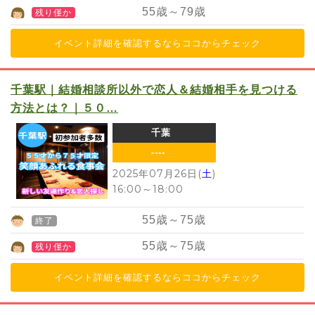
55
歳～
79
歳
残り僅か
イベント詳細を確認するならココからチェック
千葉駅｜結婚相談所以外で恋人＆結婚相手を見つける
方法とは？｜５０…
千葉
----
2025年07月26日(
土
)
16:00
～
18:00
55
歳～
75
歳
終了
55
歳～
75
歳
残り僅か
イベント詳細を確認するならココからチェック