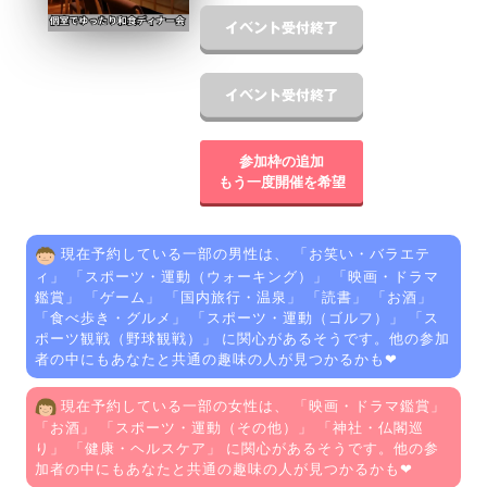
参加枠の追加
もう一度開催を希望
現在予約している一部の男性は、 「
お笑い・バラエテ
ィ
」 「
スポーツ・運動（ウォーキング）
」 「
映画・ドラマ
鑑賞
」 「
ゲーム
」 「
国内旅行・温泉
」 「
読書
」 「
お酒
」
「
食べ歩き・グルメ
」 「
スポーツ・運動（ゴルフ）
」 「
ス
ポーツ観戦（野球観戦）
」 に関心があるそうです。他の参加
者の中にもあなたと共通の趣味の人が見つかるかも❤
現在予約している一部の女性は、 「
映画・ドラマ鑑賞
」
「
お酒
」 「
スポーツ・運動（その他）
」 「
神社・仏閣巡
り
」 「
健康・ヘルスケア
」 に関心があるそうです。他の参
加者の中にもあなたと共通の趣味の人が見つかるかも❤