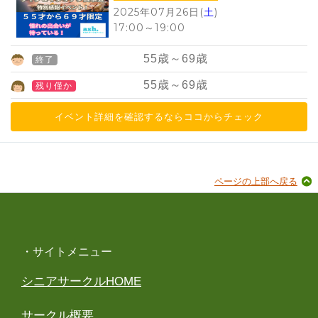
2025年07月26日(
土
)
17:00
～
19:00
55
歳～
69
歳
終了
55
歳～
69
歳
残り僅か
イベント詳細を確認するならココからチェック
ページの上部へ戻る
・サイトメニュー
シニアサークルHOME
サークル概要