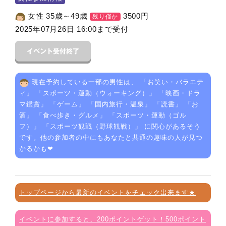
女性 35歳～49歳
3500
円
残り僅か
2025年07月26日 16:00まで受付
現在予約している一部の男性は、 「
お笑い・バラエテ
ィ
」 「
スポーツ・運動（ウォーキング）
」 「
映画・ドラ
マ鑑賞
」 「
ゲーム
」 「
国内旅行・温泉
」 「
読書
」 「
お
酒
」 「
食べ歩き・グルメ
」 「
スポーツ・運動（ゴル
フ）
」 「
スポーツ観戦（野球観戦）
」 に関心があるそう
です。他の参加者の中にもあなたと共通の趣味の人が見つ
かるかも❤
トップページから最新のイベントをチェック出来ます★
イベントに参加すると、200ポイントゲット！500ポイント