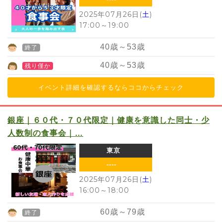
2025年07月26日(
土
)
17:00
～
19:00
40
歳～
53
歳
終了
40
歳～
53
歳
残り僅か
イベント詳細を確認するならココからチェック
銀座｜６０代・７０代限定｜健康を意識した同士・少
人数制の食事会｜…
東京
----
2025年07月26日(
土
)
16:00
～
18:00
60
歳～
79
歳
終了