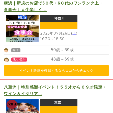
横浜｜新規のお店で5０代・6０代のワンランク上・
食事会｜人生楽しく…
神奈川
----
2025年07月26日(
土
)
16:30
～
18:30
50
歳～
69
歳
終了
48
歳～
69
歳
残り僅か
イベント詳細を確認するならココからチェック
八重洲｜特別感謝イベント！５５才から６９才限定・
ワイン＆イタリア…
東京
----