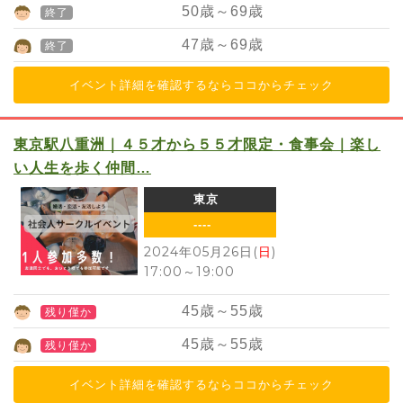
50
歳～
69
歳
終了
47
歳～
69
歳
終了
イベント詳細を確認するならココからチェック
東京駅八重洲｜４５才から５５才限定・食事会｜楽し
い人生を歩く仲間…
東京
----
2024年05月26日(
日
)
17:00
～
19:00
45
歳～
55
歳
残り僅か
45
歳～
55
歳
残り僅か
イベント詳細を確認するならココからチェック