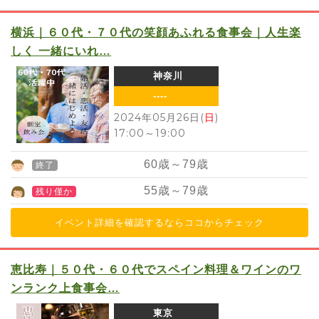
横浜｜６０代・７０代の笑顔あふれる食事会｜人生楽
しく 一緒にいれ…
神奈川
----
2024年05月26日(
日
)
17:00
～
19:00
60
歳～
79
歳
終了
55
歳～
79
歳
残り僅か
イベント詳細を確認するならココからチェック
恵比寿｜５０代・６０代でスペイン料理＆ワインのワ
ンランク上食事会…
東京