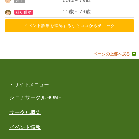
60
歳～
79
歳
終了
55
歳～
79
歳
残り僅か
イベント詳細を確認するならココからチェック
ページの上部へ戻る
・サイトメニュー
シニアサークルHOME
サークル概要
イベント情報