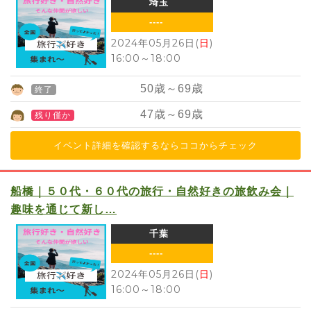
埼玉
----
2024年05月26日(
日
)
16:00
～
18:00
50
歳～
69
歳
終了
47
歳～
69
歳
残り僅か
イベント詳細を確認するならココからチェック
船橋｜５０代・６０代の旅行・自然好きの旅飲み会｜
趣味を通じて新し…
千葉
----
2024年05月26日(
日
)
16:00
～
18:00