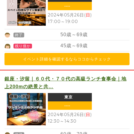
----
2024年05月26日(
日
)
17:00
～
19:00
50
歳～
69
歳
終了
45
歳～
69
歳
残り僅か
イベント詳細を確認するならココからチェック
銀座・汐留｜６０代・７０代の高級ランチ食事会｜地
上200mの絶景と共…
東京
----
2024年05月26日(
日
)
12:30
～
14:30