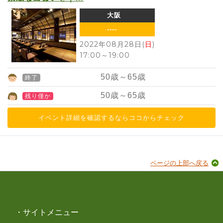
大阪
----
2022年08月28日(
日
)
17:00
～
19:00
50
歳～
65
歳
終了
50
歳～
65
歳
残り僅か
イベント詳細を確認するならココからチェック
ページの上部へ戻る
・サイトメニュー