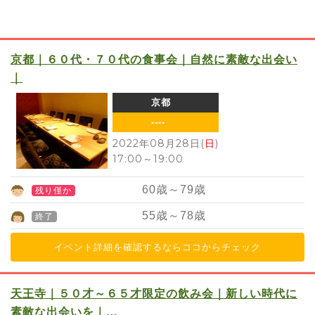
京都｜６０代・７０代の食事会｜自然に素敵な出会い
｜
京都
----
2022年08月28日(
日
)
17:00
～
19:00
60
歳～
79
歳
残り僅か
55
歳～
78
歳
終了
イベント詳細を確認するならココからチェック
天王寺｜５０才～６５才限定の飲み会｜新しい時代に
素敵な出会いを｜…