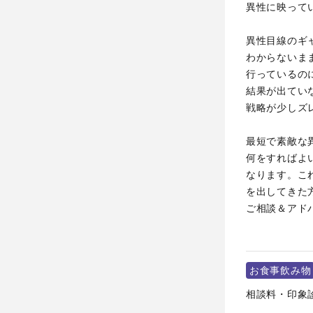
異性に映って
異性目線のギ
わからないま
行っているの
結果が出てい
戦略が少しズ
最短で素敵な
何をすればよ
なります。こ
を出してきた
ご相談＆アド
お食事飲み物
相談料・印象