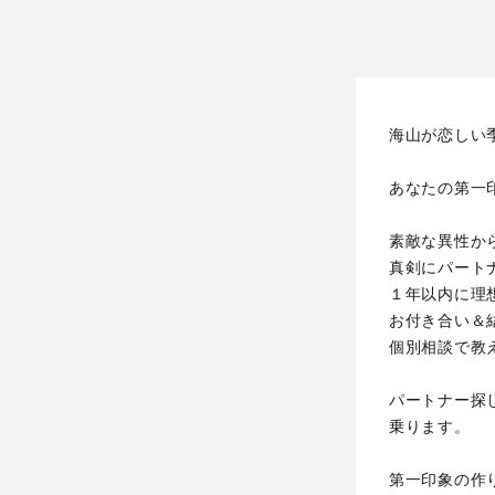
海山が恋しい
あなたの第一
素敵な異性か
真剣にパート
１年以内に理
お付き合い＆
個別相談で教
パートナー探
乗ります。
第一印象の作