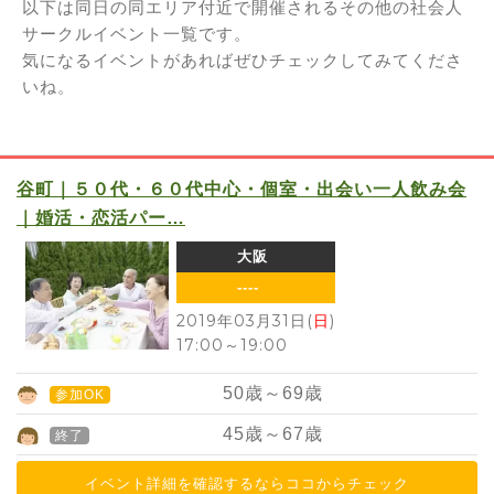
以下は同日の同エリア付近で開催されるその他の社会人
サークルイベント一覧です。
気になるイベントがあればぜひチェックしてみてくださ
いね。
谷町｜５０代・６０代中心・個室・出会い一人飲み会
｜婚活・恋活パー…
大阪
----
2019年03月31日(
日
)
17:00
～
19:00
50
歳～
69
歳
参加OK
45
歳～
67
歳
終了
イベント詳細を確認するならココからチェック