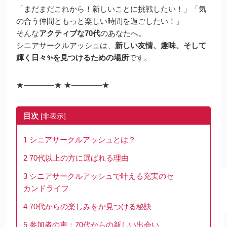
「まだまだこれから！新しいことに挑戦したい！」「気
の合う仲間ともっと楽しい時間を過ごしたい！」
そんな
アクティブな70代
のあなたへ。
シニアサークルアッシュは、
新しい友情、趣味、そして
輝く日々✨を見つけるための場所
です。
★
――――
★
★
――――
★
目次
[
非表示
]
1
シニアサークルアッシュとは？
2
70代以上の方に選ばれる理由
3
シニアサークルアッシュで叶える充実のセ
カンドライフ
4
70代からの楽しみをか見つける秘訣
5
参加者の声：70代からの新しい出会い️