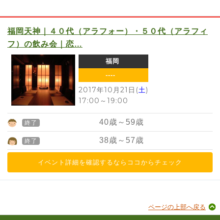
福岡天神｜４０代（アラフォー）・５０代（アラフィ
フ）の飲み会｜恋…
福岡
----
2017年10月21日(
土
)
17:00
～
19:00
40
歳～
59
歳
終了
38
歳～
57
歳
終了
イベント詳細を確認するならココからチェック
ページの上部へ戻る