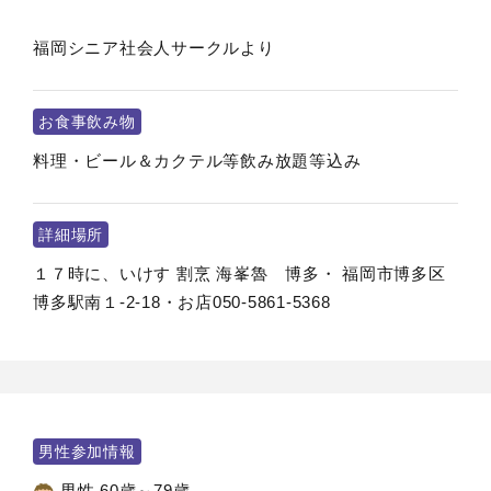
福岡シニア社会人サークルより
お食事飲み物
料理・ビール＆カクテル等飲み放題等込み
詳細場所
１７時に、いけす 割烹 海峯魯 博多・ 福岡市博多区
博多駅南１-2-18・お店050-5861-5368
男性参加情報
男性 60歳～79歳