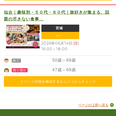
仙台｜趣味別・５０代・６０代｜旅好きが集まる、話
題の尽きない食事…
宮城
----
2026年06月14日(
日
)
16:00
～
18:00
50
歳～
69
歳
終了
47
歳～
69
歳
残り僅か
イベント詳細を確認するならココからチェック
ページの上部へ戻る