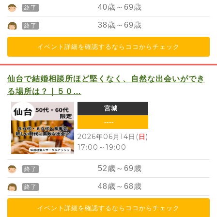
40
歳～
69
歳
終了
38
歳～
69
歳
終了
イベント詳細を確認するならココからチェック
仙台で結婚相談所ほど堅くなく、自然な出会いができ
る場所は？｜５０…
宮城
----
2026年06月14日(
日
)
17:00
～
19:00
52
歳～
69
歳
終了
48
歳～
68
歳
終了
イベント詳細を確認するならココからチェック