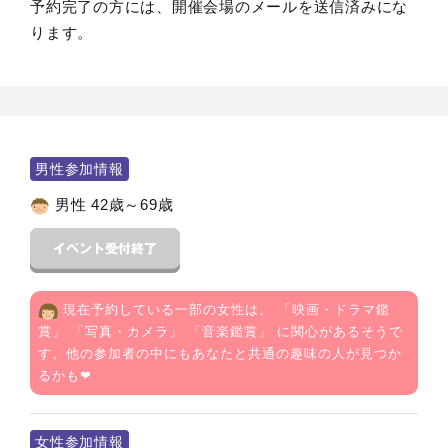
予約完了の方には、開催会場のメールを送信済みにな
ります。
男性参加情報
男性 42歳～69歳
現在予約している一部の女性は、 「
映画・ドラマ鑑
賞
」 「
写真・カメラ
」 「
音楽鑑賞
」 に関心があるそうで
す。他の参加者の中にもあなたと共通の趣味の人が見つか
るかも❤
女性参加情報