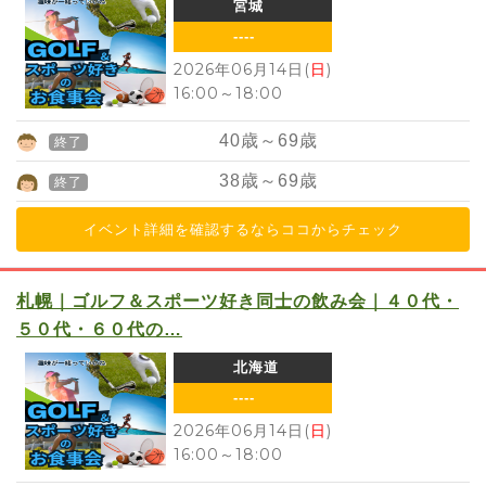
宮城
----
2026年06月14日(
日
)
16:00
～
18:00
40
歳～
69
歳
終了
38
歳～
69
歳
終了
イベント詳細を確認するならココからチェック
札幌｜ゴルフ＆スポーツ好き同士の飲み会｜４０代・
５０代・６０代の…
北海道
----
2026年06月14日(
日
)
16:00
～
18:00