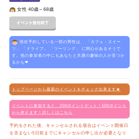
女性 40歳～68歳
現在予約している一部の男性は、 「
カフェ・スイー
ツ
」 「
ドライブ
」 「
ツーリング
」 に関心があるそうで
す。他の参加者の中にもあなたと共通の趣味の人が見つか
るかも❤
トップページから最新のイベントをチェック出来ます★
イベントに参加すると、200ポイントゲット！500ポイント
から使えます！詳しくはこちら
予約をされた後、キャンセルされる場合はイベント開催日
を含まない5日前までにキャンセルの申し出が必要となり