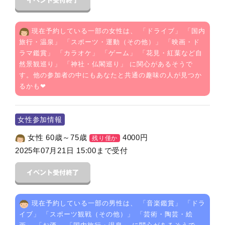
現在予約している一部の女性は、 「
ドライブ
」 「
国内
旅行・温泉
」 「
スポーツ・運動（その他）
」 「
映画・ド
ラマ鑑賞
」 「
カラオケ
」 「
ゲーム
」 「
花見・紅葉など自
然景観巡り
」 「
神社・仏閣巡り
」 に関心があるそうで
す。他の参加者の中にもあなたと共通の趣味の人が見つか
るかも❤
女性参加情報
女性 60歳～75歳
4000
円
残り僅か
2025年07月21日 15:00まで受付
現在予約している一部の男性は、 「
音楽鑑賞
」 「
ドラ
イブ
」 「
スポーツ観戦（その他）
」 「
芸術・陶芸・絵