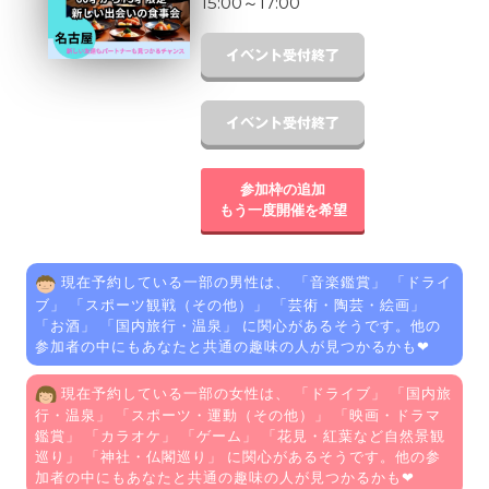
15:00
～
17:00
参加枠の追加
もう一度開催を希望
現在予約している一部の男性は、 「
音楽鑑賞
」 「
ドライ
ブ
」 「
スポーツ観戦（その他）
」 「
芸術・陶芸・絵画
」
「
お酒
」 「
国内旅行・温泉
」 に関心があるそうです。他の
参加者の中にもあなたと共通の趣味の人が見つかるかも❤
現在予約している一部の女性は、 「
ドライブ
」 「
国内旅
行・温泉
」 「
スポーツ・運動（その他）
」 「
映画・ドラマ
鑑賞
」 「
カラオケ
」 「
ゲーム
」 「
花見・紅葉など自然景観
巡り
」 「
神社・仏閣巡り
」 に関心があるそうです。他の参
加者の中にもあなたと共通の趣味の人が見つかるかも❤