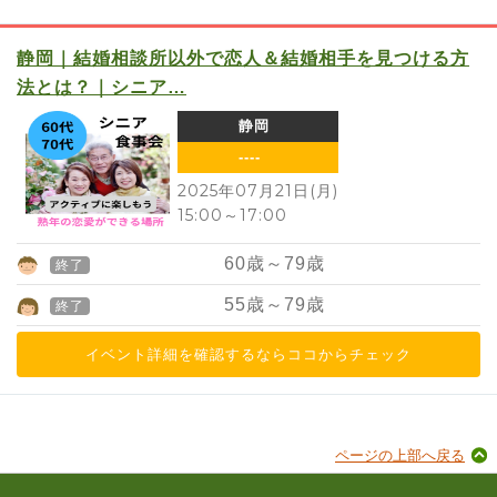
静岡｜結婚相談所以外で恋人＆結婚相手を見つける方
法とは？｜シニア…
静岡
----
2025年07月21日(月)
15:00
～
17:00
60
歳～
79
歳
終了
55
歳～
79
歳
終了
イベント詳細を確認するならココからチェック
ページの上部へ戻る