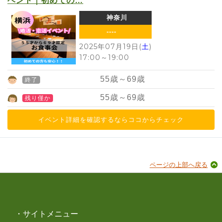
ベント｜初めての…
神奈川
----
2025年07月19日(
土
)
17:00
～
19:00
55
歳～
69
歳
終了
55
歳～
69
歳
残り僅か
イベント詳細を確認するならココからチェック
ページの上部へ戻る
・サイトメニュー