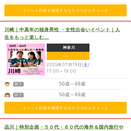
イベント詳細を確認するならココからチェック
川崎｜中高年の独身男性 ・女性出会いイベント｜人
生をもっと楽しむ…
神奈川
----
2025年07月19日(
土
)
17:00
～
19:00
50
歳～
69
歳
終了
50
歳～
69
歳
終了
イベント詳細を確認するならココからチェック
品川｜特別企画・５０代・６０代の海外＆国内旅行や