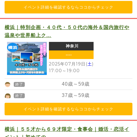
イベント詳細を確認するならココからチェック
横浜｜特別企画・４０代・５０代の海外＆国内旅行や
温泉や世界船上ク…
神奈川
----
2025年07月19日(
土
)
17:00
～
19:00
40
歳～
59
歳
終了
37
歳～
59
歳
終了
イベント詳細を確認するならココからチェック
横浜｜５５才から６９才限定・食事会｜婚活・恋活イ