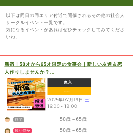
以下は同日の同エリア付近で開催されるその他の社会人
サークルイベント一覧です。
気になるイベントがあればぜひチェックしてみてくださ
いね。
新宿｜50才から65才限定の食事会｜新しい友達＆恋
人作りしませんか？…
東京
----
2025年07月19日(
土
)
16:00
～
18:00
50
歳～
65
歳
終了
50
歳～
65
歳
残り僅か