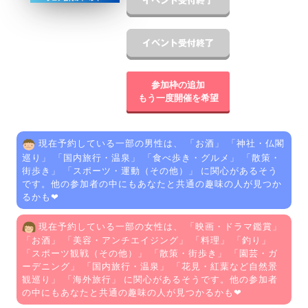
参加枠の追加
もう一度開催を希望
現在予約している一部の男性は、 「
お酒
」 「
神社・仏閣
巡り
」 「
国内旅行・温泉
」 「
食べ歩き・グルメ
」 「
散策・
街歩き
」 「
スポーツ・運動（その他）
」 に関心があるそう
です。他の参加者の中にもあなたと共通の趣味の人が見つか
るかも❤
現在予約している一部の女性は、 「
映画・ドラマ鑑賞
」
「
お酒
」 「
美容・アンチエイジング
」 「
料理
」 「
釣り
」
「
スポーツ観戦（その他）
」 「
散策・街歩き
」 「
園芸・ガ
ーデニング
」 「
国内旅行・温泉
」 「
花見・紅葉など自然景
観巡り
」 「
海外旅行
」 に関心があるそうです。他の参加者
の中にもあなたと共通の趣味の人が見つかるかも❤