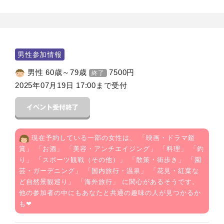
男性参加情報
男性 60歳～79歳
7500
円
終了
2025年07月19日 17:00まで受付
現在予約している一部の女性は、 「
映画・ドラマ鑑
賞
」 「
お酒
」 「
美容・アンチエイジング
」 「
料理
」 「
釣
り
」 「
スポーツ観戦（その他）
」 「
散策・街歩き
」 「
園
芸・ガーデニング
」 「
国内旅行・温泉
」 「
花見・紅葉な
ど自然景観巡り
」 「
海外旅行
」 に関心があるそうです。
他の参加者の中にもあなたと共通の趣味の人が見つかるか
も❤