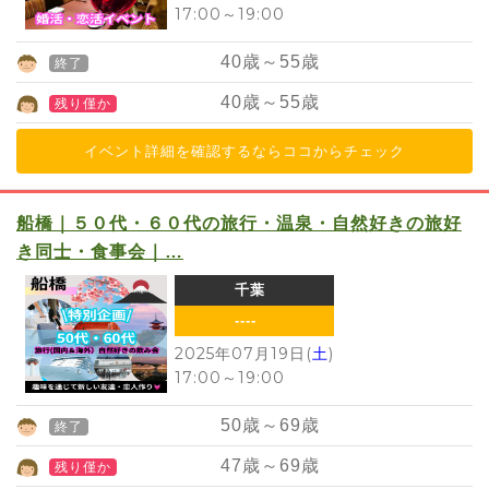
17:00
～
19:00
40
歳～
55
歳
終了
40
歳～
55
歳
残り僅か
イベント詳細を確認するならココからチェック
船橋｜５０代・６０代の旅行・温泉・自然好きの旅好
き同士・食事会｜…
千葉
----
2025年07月19日(
土
)
17:00
～
19:00
50
歳～
69
歳
終了
47
歳～
69
歳
残り僅か