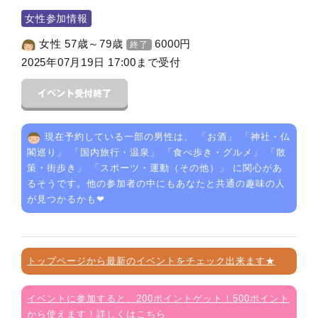
女性参加情報
女性 57歳～79歳
6000
円
終了
2025年07月19日 17:00まで受付
現在予約している一部の男性は、 「
お酒
」 「
神社・仏
閣巡り
」 「
国内旅行・温泉
」 「
食べ歩き・グルメ
」 「
散
策・街歩き
」 「
スポーツ・運動（その他）
」 に関心があ
るそうです。他の参加者の中にもあなたと共通の趣味の人
が見つかるかも❤
トップページから最新のイベントをチェック出来ます★
イベントに参加すると、200ポイントゲット！500ポイント
から使えます！詳しくはこちら