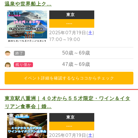
温泉や世界船上ク…
東京
----
2025年07月19日(
土
)
17:00
～
19:00
50
歳～
69
歳
終了
47
歳～
69
歳
残り僅か
イベント詳細を確認するならココからチェック
東京駅八重洲｜４０才から５５才限定・ワイン＆イタ
リアン食事会｜婚…
東京
----
2025年07月19日(
土
)