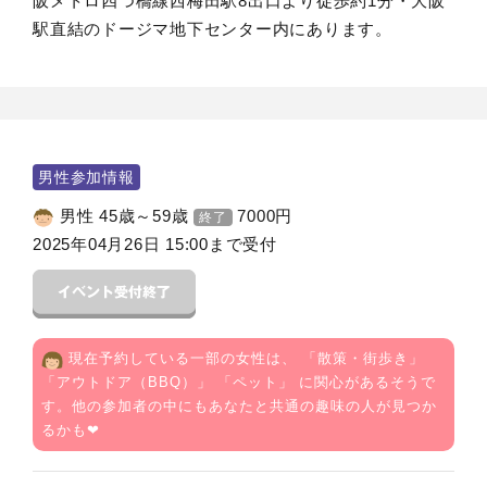
阪メトロ四つ橋線西梅田駅8出口より徒歩約1分・大阪
駅直結のドージマ地下センター内にあります。
男性参加情報
男性 45歳～59歳
7000
円
終了
2025年04月26日 15:00まで受付
現在予約している一部の女性は、 「
散策・街歩き
」
「
アウトドア（BBQ）
」 「
ペット
」 に関心があるそうで
す。他の参加者の中にもあなたと共通の趣味の人が見つか
るかも❤