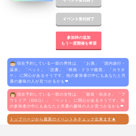
参加枠の追加
もう一度開催を希望
現在予約している一部の男性は、 「
お酒
」 「
国内旅行・
温泉
」 「
ペット
」 「
読書
」 「
映画・ドラマ鑑賞
」 「
カラオ
ケ
」 に関心があるそうです。他の参加者の中にもあなたと共
通の趣味の人が見つかるかも❤
現在予約している一部の女性は、 「
散策・街歩き
」 「
ア
ウトドア（BBQ）
」 「
ペット
」 に関心があるそうです。他
の参加者の中にもあなたと共通の趣味の人が見つかるかも❤
トップページから最新のイベントをチェック出来ます★