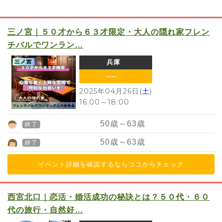
三ノ宮｜５０才から６３才限定・大人の隠れ家フレン
チバルでワンラン…
兵庫
----
2025年04月26日(
土
)
16:00
～
18:00
50
歳～
63
歳
終了
50
歳～
63
歳
終了
イベント詳細を確認するならココからチェック
西宮北口｜恋活・婚活成功の秘訣とは？５０代・６０
代の旅行・自然好…