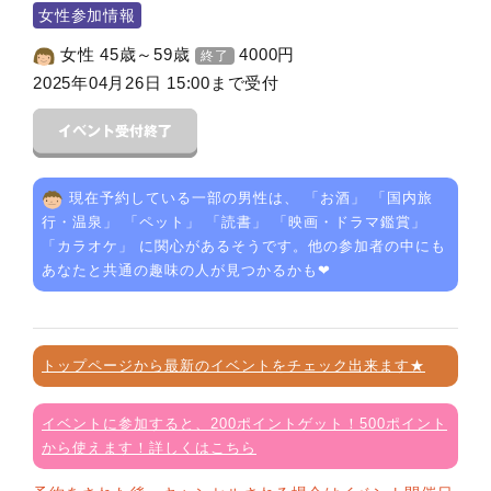
女性参加情報
女性 45歳～59歳
4000
円
終了
2025年04月26日 15:00まで受付
現在予約している一部の男性は、 「
お酒
」 「
国内旅
行・温泉
」 「
ペット
」 「
読書
」 「
映画・ドラマ鑑賞
」
「
カラオケ
」 に関心があるそうです。他の参加者の中にも
あなたと共通の趣味の人が見つかるかも❤
トップページから最新のイベントをチェック出来ます★
イベントに参加すると、200ポイントゲット！500ポイント
から使えます！詳しくはこちら