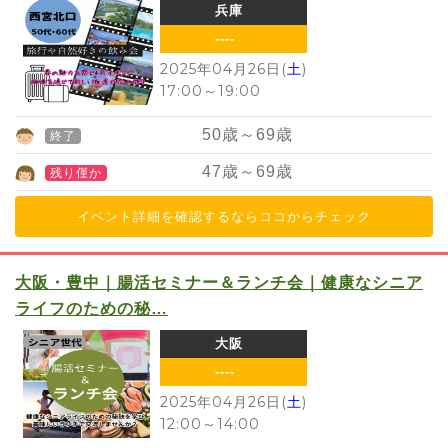
兵庫
----
2025年04月26日(
土
)
17:00
～
19:00
50
歳～
69
歳
終了
47
歳～
69
歳
残り僅か
イベント詳細を確認するならココからチェック
大阪・豊中｜腸活セミナー＆ランチ会｜健康なシニア
ライフのための秘…
大阪
----
2025年04月26日(
土
)
12:00
～
14:00