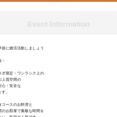
Event Information
季節に婚活活動しましょう
阪・
９才限定・ワンランク上の
の上質空間の
安心・安全な
ます。
食コースのお料理と
間のお部屋で素敵な時間を