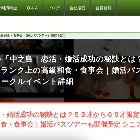
ご利用料金
Q & A
ブログ
会社概要
会員登録
高級和食・食事会｜婚活バスツアーも開催予定
ル「中之島｜恋活・婚活成功の秘訣とは
ンランク上の高級和食・食事会｜婚活バ
サークルイベント詳細
活・婚活成功の秘訣とは？５５才から６９才限
食・食事会｜婚活バスツアーも開催予定 シニ