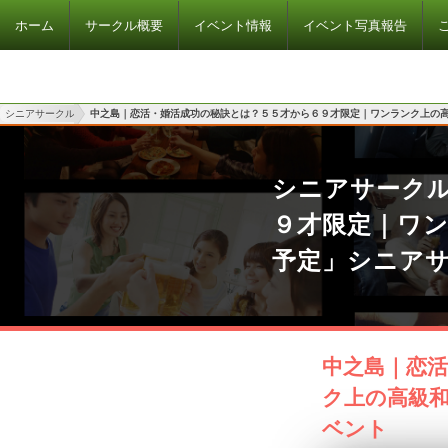
ホーム
サークル概要
イベント情報
イベント写真報告
シニアサークル
中之島｜恋活・婚活成功の秘訣とは？５５才から６９才限定｜ワンランク上の
シニアサーク
９才限定｜ワ
予定」シニア
中之島｜恋
ク上の高級和
ベント