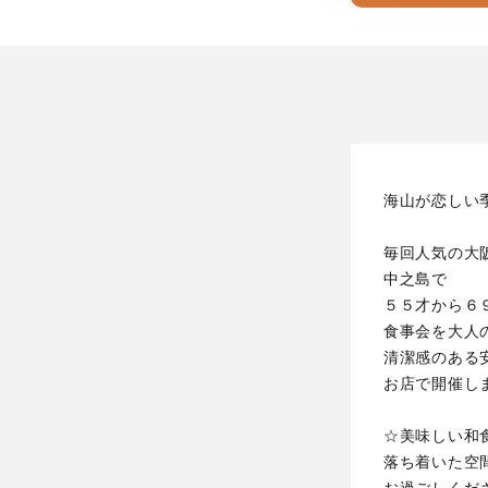
海山が恋しい
毎回人気の大
中之島で
５５才から６
食事会を大人
清潔感のある
お店で開催し
☆美味しい和
落ち着いた空