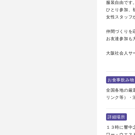
服装自由です
ひとり参加、
女性スタッフ
仲間づくりを
お友達参加も
大阪社会人サ
お食事飲み物
全国各地の厳
リンク等）・
詳細場所
１３時に響中
ワー・ウエスト