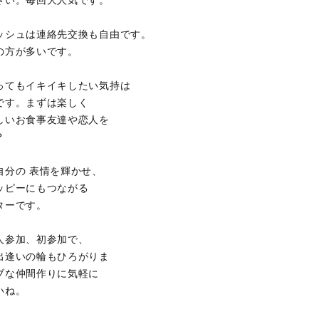
さい。毎回大人気です。
ッシュは連絡先交換も自由です。
の方が多いです。
ってもイキイキしたい気持は
です。まずは楽しく
しいお食事友達や恋人を
？
自分の 表情を輝かせ、
ッピーにもつながる
ターです。
人参加、初参加で、
出逢いの輪もひろがりま
ブな仲間作りに気軽に
いね。