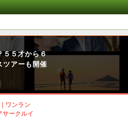
？５５才から６
スツアーも開催
定｜ワンラン
アサークルイ