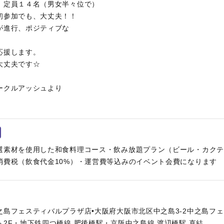
。定員１４名（男女半々位で）
初参加でも、大丈夫！！
が進行、ポジティブな
応援します。
大丈夫です☆
ークルアッシュより
選素材を使用した和食料理コース・飲み放題プラン（ビール・カクテ
消費税（飲食代金10%）・運営費等込みのイベント会費になります
之島フェスティバルプラザ店•大阪府大阪市北区中之島3-2中之島フ
2F・地下鉄四つ橋線 肥後橋駅・京阪中之島線 渡辺橋駅 直結