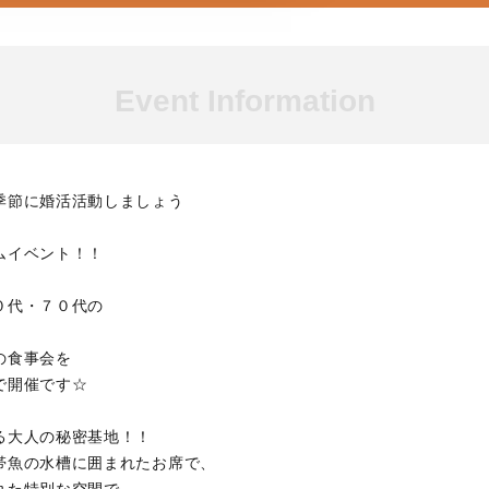
Event Information
季節に婚活活動しましょう
ムイベント！！
０代・７０代の
の食事会を
で開催です☆
る大人の秘密基地！！
帯魚の水槽に囲まれたお席で、