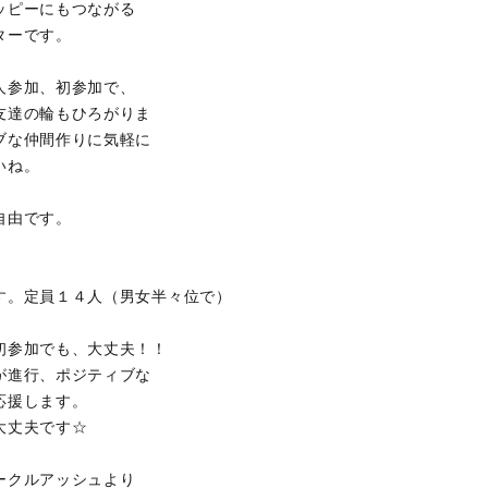
ッピーにもつながる
ターです。
人参加、初参加で、
友達の輪もひろがりま
ブな仲間作りに気軽に
いね。
自由です。
す。定員１４人（男女半々位で）
初参加でも、大丈夫！！
が進行、ポジティブな
応援します。
大丈夫です☆
ークルアッシュより