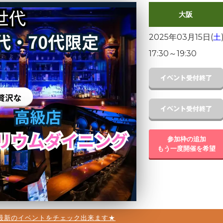
大阪
2025年03月15日(
土
17:30
～
19:30
参加枠の追加
もう一度開催を希望
最新のイベントをチェック出来ます★