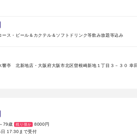
コース・ビール＆カクテル＆ソフトドリンク等飲み放題等込み
響亭 北新地店・大阪府大阪市北区曽根崎新地１丁目３－３０ 幸田ビ
～79歳
8000
円
残り僅か
5日 17:30まで受付