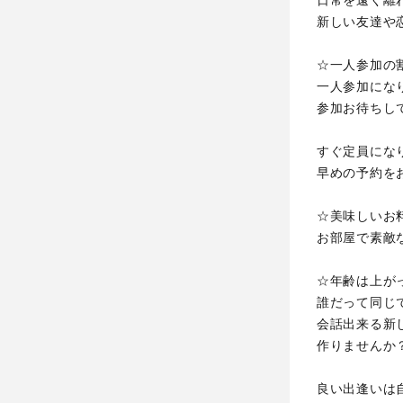
日常を遠く離
新しい友達や
☆一人参加の
一人参加にな
参加お待ちし
すぐ定員にな
早めの予約を
☆美味しいお
お部屋で素敵
☆年齢は上が
誰だって同じ
会話出来る新
作りませんか
良い出逢いは