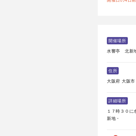
開催日の4日
開催場所
水響亭 北新
住所
大阪府
大阪市
詳細場所
１７時３０に水
新地・