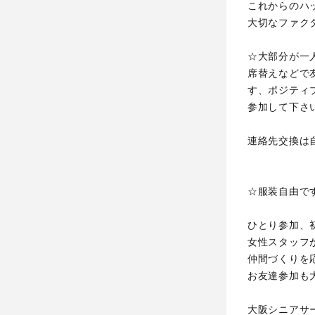
これからのハ
大切なファク
☆大部分が一
席替えなどで
す、ポジティ
参加して下さ
連絡先交換は
☆服装自由で
ひとり参加、
女性スタッフ
仲間づくりを
お友達参加も
大阪シニアサ