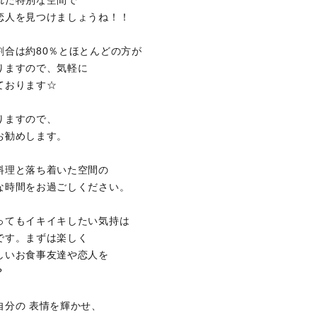
れた特別な空間で
恋人を見つけましょうね！！
割合は約80％とほとんどの方が
りますので、気軽に
ております☆
りますので、
お勧めします。
料理と落ち着いた空間の
な時間をお過ごしください。
ってもイキイキしたい気持は
です。まずは楽しく
しいお食事友達や恋人を
？
自分の 表情を輝かせ、