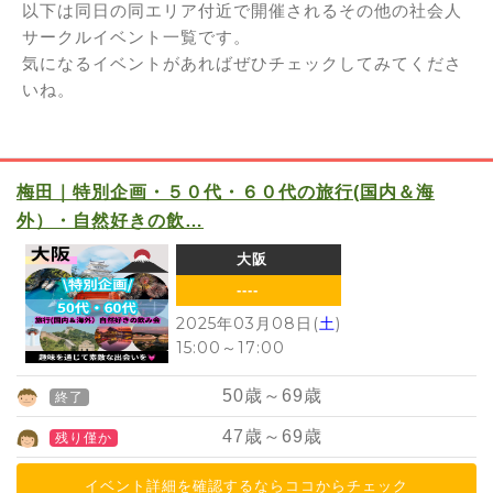
以下は同日の同エリア付近で開催されるその他の社会人
サークルイベント一覧です。
気になるイベントがあればぜひチェックしてみてくださ
いね。
梅田｜特別企画・５０代・６０代の旅行(国内＆海
外）・自然好きの飲…
大阪
----
2025年03月08日(
土
)
15:00
～
17:00
50
歳～
69
歳
終了
47
歳～
69
歳
残り僅か
イベント詳細を確認するならココからチェック