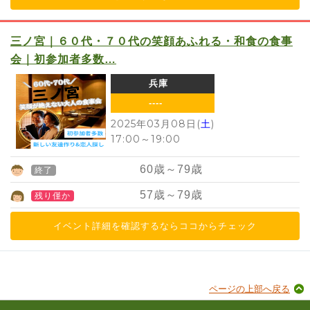
三ノ宮｜６０代・７０代の笑顔あふれる・和食の食事
会｜初参加者多数…
兵庫
----
2025年03月08日(
土
)
17:00
～
19:00
60
歳～
79
歳
終了
57
歳～
79
歳
残り僅か
イベント詳細を確認するならココからチェック
ページの上部へ戻る