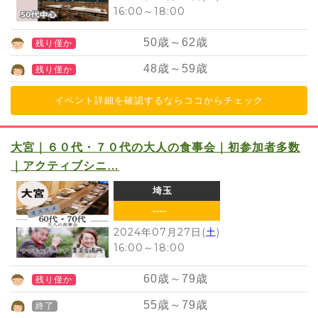
16:00
～
18:00
50
歳～
62
歳
残り僅か
48
歳～
59
歳
残り僅か
イベント詳細を確認するならココからチェック
大宮｜６０代・７０代の大人の食事会｜初参加者多数
｜アクティブシニ…
埼玉
----
2024年07月27日(
土
)
16:00
～
18:00
60
歳～
79
歳
残り僅か
55
歳～
79
歳
終了