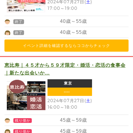
2024年07月27日(
土
)
17:00
～
19:00
40
歳～
55
歳
終了
40
歳～
55
歳
終了
イベント詳細を確認するならココからチェック
恵比寿｜４５才から５９才限定・婚活・恋活の食事会
｜新たな出会いか…
東京
----
2024年07月27日(
土
)
16:00
～
18:00
45
歳～
59
歳
残り僅か
45
歳～
59
歳
残り僅か