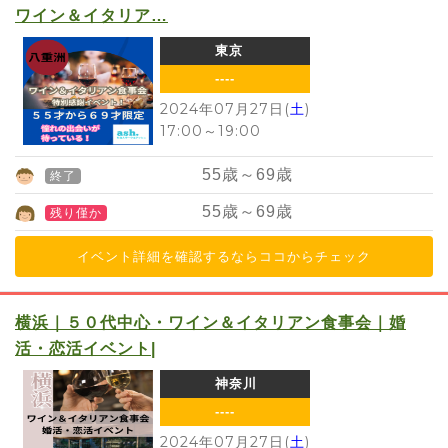
ワイン＆イタリア…
東京
----
2024年07月27日(
土
)
17:00
～
19:00
55
歳～
69
歳
終了
55
歳～
69
歳
残り僅か
イベント詳細を確認するならココからチェック
横浜｜５０代中心・ワイン＆イタリアン食事会｜婚
活・恋活イベント|
神奈川
----
2024年07月27日(
土
)