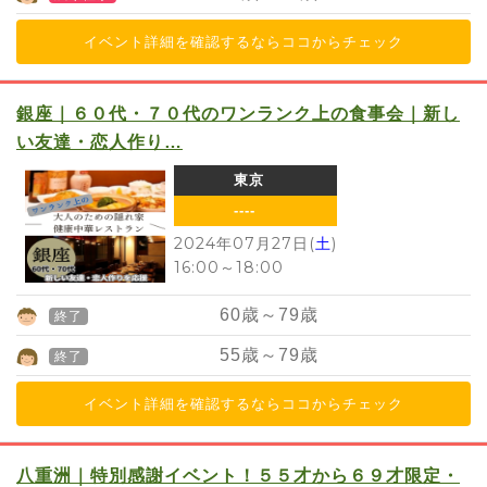
イベント詳細を確認するならココからチェック
銀座｜６０代・７０代のワンランク上の食事会｜新し
い友達・恋人作り…
東京
----
2024年07月27日(
土
)
16:00
～
18:00
60
歳～
79
歳
終了
55
歳～
79
歳
終了
イベント詳細を確認するならココからチェック
八重洲｜特別感謝イベント！５５才から６９才限定・