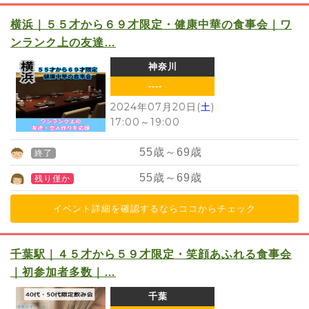
横浜｜５５才から６９才限定・健康中華の食事会｜ワ
ンランク上の友達…
神奈川
----
2024年07月20日(
土
)
17:00
～
19:00
55
歳～
69
歳
終了
55
歳～
69
歳
残り僅か
イベント詳細を確認するならココからチェック
千葉駅｜４５才から５９才限定・笑顔あふれる食事会
｜初参加者多数｜…
千葉