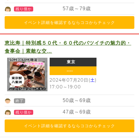
57
歳～
79
歳
残り僅か
イベント詳細を確認するならココからチェック
恵比寿｜特別感５０代・６０代のバツイチの魅力的・
食事会｜素敵な交…
東京
----
2024年07月20日(
土
)
17:00
～
19:00
50
歳～
69
歳
終了
47
歳～
69
歳
残り僅か
イベント詳細を確認するならココからチェック