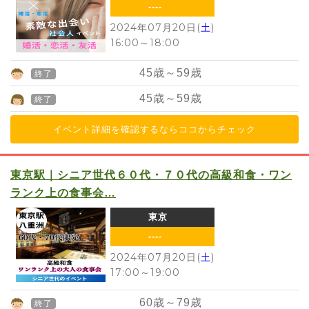
----
2024年07月20日(
土
)
16:00
～
18:00
45
歳～
59
歳
終了
45
歳～
59
歳
終了
イベント詳細を確認するならココからチェック
東京駅｜シニア世代６０代・７０代の高級和食・ワン
ランク上の食事会…
東京
----
2024年07月20日(
土
)
17:00
～
19:00
60
歳～
79
歳
終了