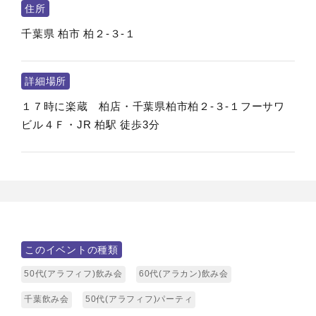
住所
千葉県
柏市
柏２-３-１
詳細場所
１７時に楽蔵 柏店・千葉県柏市柏２-３-１フーサワ
ビル４Ｆ・JR 柏駅 徒歩3分
このイベントの種類
50代(アラフィフ)飲み会
60代(アラカン)飲み会
千葉飲み会
50代(アラフィフ)パーティ