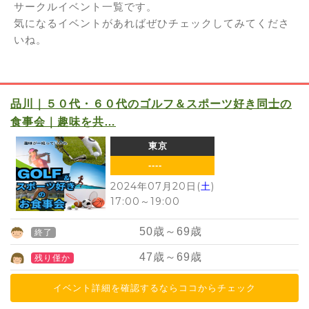
サークルイベント一覧です。
気になるイベントがあればぜひチェックしてみてくださ
いね。
品川｜５０代・６０代のゴルフ＆スポーツ好き同士の
食事会｜趣味を共…
東京
----
2024年07月20日(
土
)
17:00
～
19:00
50
歳～
69
歳
終了
47
歳～
69
歳
残り僅か
イベント詳細を確認するならココからチェック