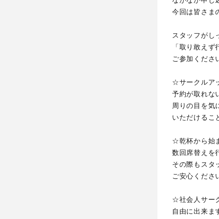
なかなか申し
今回は皆さま
スタッフがし
「取り敢えず
ご参加くださ
☆サークルア
予約が取れな
周りの目を気
いただけるこ
☆乾杯から始
数回席替えを
その際もスタ
ご安心くださ
☆社会人サー
自由に出来ま