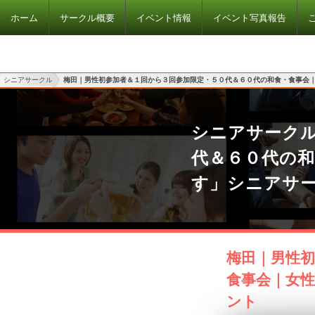
ホーム
サークル概要
イベント情報
イベント写真報告
シニアサークル
梅田｜男性初参加者＆１回から３回参加限定・５０代＆６０代の和食・食事会
シニアサーク
代＆６０代の
す」シニアサ
梅田｜男性
食事会｜女
ント