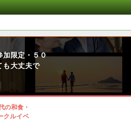
参加限定・５０
ても大丈夫で
代の和食・
ークルイベ