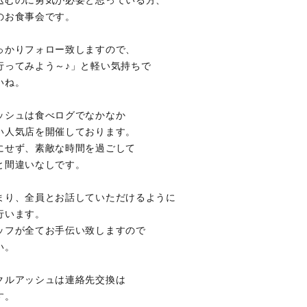
込むのに勇気が必要と思っている方、
のお食事会です。
っかりフォロー致しますので、
行ってみよう～♪」と軽い気持ちで
いね。
ッシュは食べログでなかなか
い人気店を開催しております。
にせず、素敵な時間を過ごして
と間違いなしです。
まり、全員とお話していただけるように
行います。
ッフが全てお手伝い致しますので
い。
クルアッシュは連絡先交換は
す。