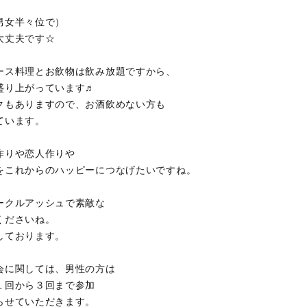
男女半々位で）
大丈夫です☆
ース料理とお飲物は飲み放題ですから、
盛り上がっています♬
クもありますので、お酒飲めない方も
ています。
作りや恋人作りや
をこれからのハッピーにつなげたいですね。
ークルアッシュで素敵な
くださいね。
しております。
会に関しては、男性の方は
１回から３回まで参加
らせていただきます。