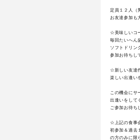
定員１２人（
お友達参加も
☆美味しいコ
毎回たいへん
ソフトドリン
参加お待ちし
☆新しい友達
楽しい出逢い
この機会にサ
出逢いをして
ご参加お待ち
☆上記の食事
初参加＆過去
の方のみに限