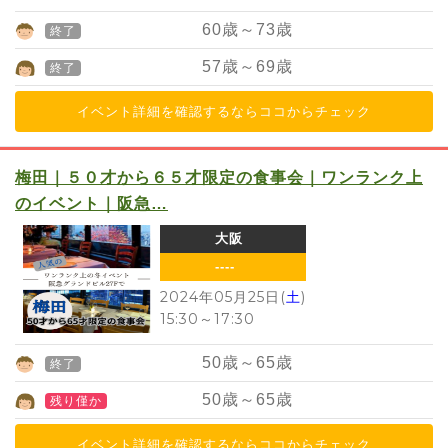
60
歳～
73
歳
終了
57
歳～
69
歳
終了
イベント詳細を確認するならココからチェック
梅田｜５０才から６５才限定の食事会｜ワンランク上
のイベント｜阪急…
大阪
----
2024年05月25日(
土
)
15:30
～
17:30
50
歳～
65
歳
終了
50
歳～
65
歳
残り僅か
イベント詳細を確認するならココからチェック