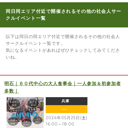
同日同エリア付近で開催されるその他の社会人サー
クルイベント一覧
以下は同日の同エリア付近で開催されるその他の社会人
サークルイベント一覧です。
気になるイベントがあればぜひチェックしてみてくださ
いね。
明石｜６０代中心の大人食事会｜一人参加＆初参加者
多数｜
兵庫
----
2024年05月25日(
土
)
16:00
～
18:00