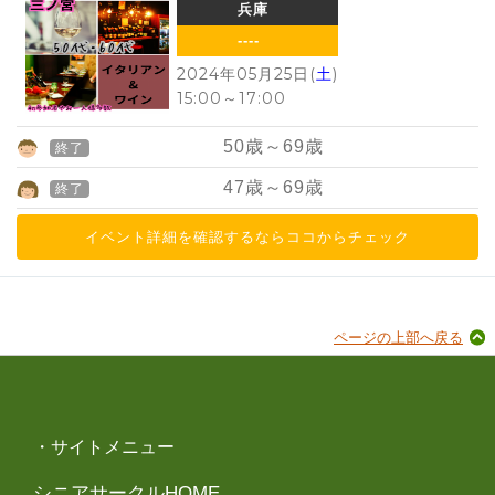
兵庫
----
2024年05月25日(
土
)
15:00
～
17:00
50
歳～
69
歳
終了
47
歳～
69
歳
終了
イベント詳細を確認するならココからチェック
ページの上部へ戻る
・サイトメニュー
シニアサークルHOME