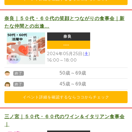
奈良｜５０代・６０代の笑顔とつながりの食事会｜新
たな仲間との出逢…
奈良
----
2024年05月25日(
土
)
16:00
～
18:00
50
歳～
69
歳
終了
45
歳～
69
歳
終了
イベント詳細を確認するならココからチェック
三ノ宮｜５０代・６０代のワイン＆イタリアン食事会
｜