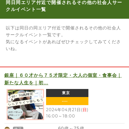
同日同エリア付近で開催されるその他の社会人サー
クルイベント一覧
以下は同日の同エリア付近で開催されるその他の社会人
サークルイベント一覧です。
気になるイベントがあればぜひチェックしてみてくださ
いね。
銀座｜６０才から７５才限定・大人の個室・食事会｜
新たな人生を｜初…
東京
----
2024年04月21日(
日
)
16:00
～
18:00
60
歳～
75
歳