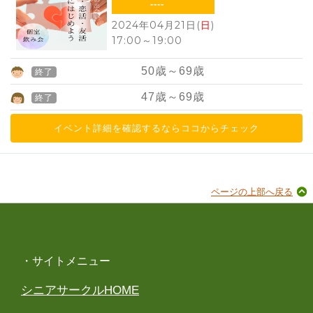
----
2024年04月21日(
日
)
17:00
～
19:00
50
歳～
69
歳
終了
47
歳～
69
歳
終了
イベント詳細を確認するならココからチェック
ページの上部へ戻る
・サイトメニュー
シニアサークルHOME