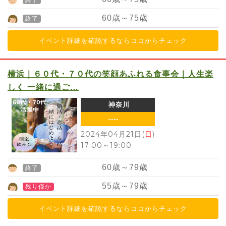
終了
60
歳～
75
歳
終了
イベント詳細を確認するならココからチェック
横浜｜６０代・７０代の笑顔あふれる食事会｜人生楽
しく 一緒に過ご…
神奈川
----
2024年04月21日(
日
)
17:00
～
19:00
60
歳～
79
歳
終了
55
歳～
79
歳
残り僅か
イベント詳細を確認するならココからチェック