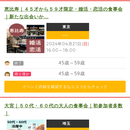
恵比寿｜４５才から５９才限定・婚活・恋活の食事会
｜新たな出会いか…
東京
----
2024年04月21日(
日
)
16:00
～
18:00
45
歳～
59
歳
終了
45
歳～
59
歳
残り僅か
イベント詳細を確認するならココからチェック
大宮｜５０代・６０代の大人の食事会｜初参加者多数
｜
埼玉