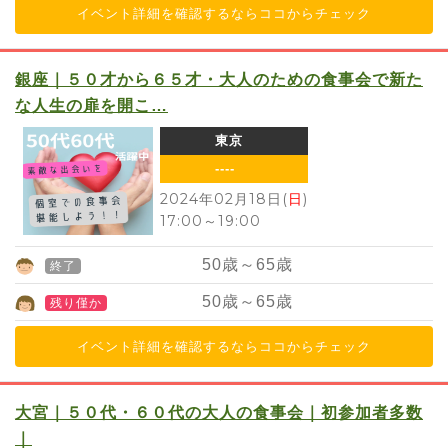
イベント詳細を確認するならココからチェック
銀座｜５０才から６５才・大人のための食事会で新た
な人生の扉を開こ…
東京
----
2024年02月18日(
日
)
17:00
～
19:00
50
歳～
65
歳
終了
50
歳～
65
歳
残り僅か
イベント詳細を確認するならココからチェック
大宮｜５０代・６０代の大人の食事会｜初参加者多数
｜