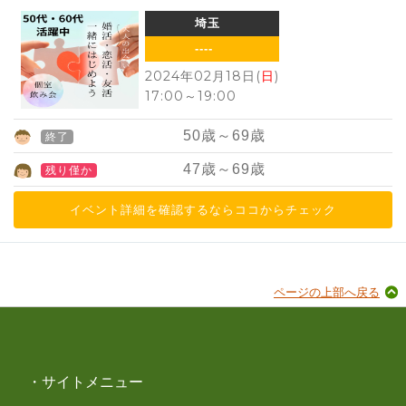
埼玉
----
2024年02月18日(
日
)
17:00
～
19:00
50
歳～
69
歳
終了
47
歳～
69
歳
残り僅か
イベント詳細を確認するならココからチェック
ページの上部へ戻る
・サイトメニュー