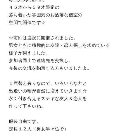
４５才から５９才限定の
落ち着いた雰囲気のお洒落な個室の
空間で開催です☆
☆前回は盛況に開催されました。
男女ともに積極的に友達・恋人探しを求めている
様子が伺えました。
参加者同士で連絡先を交換し、
今後の交流を約束する方もいましたよ。
☆席替え有りなので、いろいろな方と
出逢いの輪が自然に増えていきます☆
永く付き合えるステキな友人＆恋人を
作って下さいね。
服装自由です。
定員１２人（男女半々位で）