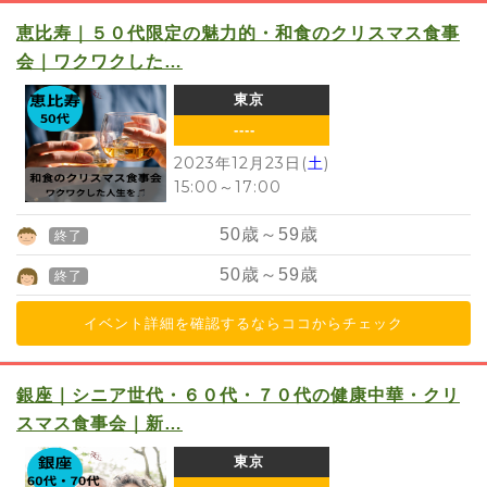
恵比寿｜５０代限定の魅力的・和食のクリスマス食事
会｜ワクワクした…
東京
----
2023年12月23日(
土
)
15:00
～
17:00
50
歳～
59
歳
終了
50
歳～
59
歳
終了
イベント詳細を確認するならココからチェック
銀座｜シニア世代・６０代・７０代の健康中華・クリ
スマス食事会｜新…
東京