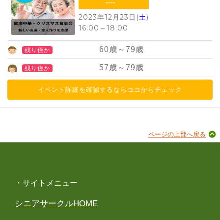
----
2023年12月23日(
土
)
16:00
～
18:00
60
歳～
79
歳
残り僅か
57
歳～
79
歳
残り僅か
イベント詳細を確認するならココからチェック
ページの上部へ戻る
・サイトメニュー
シニアサークルHOME