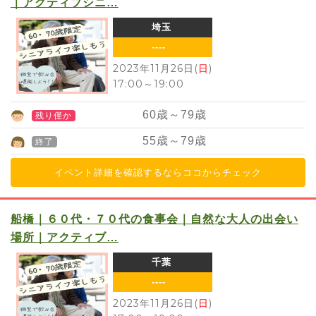
｜アクティブシニ…
埼玉
----
2023年11月26日(
日
)
17:00
～
19:00
60
歳～
79
歳
残り僅か
55
歳～
79
歳
終了
イベント詳細を確認するならココからチェック
船橋｜６０代・７０代の食事会｜自然な大人の出会い
場所｜アクティブ…
千葉
----
2023年11月26日(
日
)