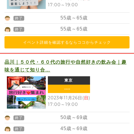
17:00
～
19:00
55
歳～
65
歳
終了
55
歳～
65
歳
終了
イベント詳細を確認するならココからチェック
品川｜５０代・６０代の旅行や自然好きの飲み会｜趣
味を通じて知り合…
東京
----
2023年11月26日(
日
)
17:00
～
19:00
50
歳～
69
歳
終了
45
歳～
69
歳
終了