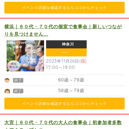
イベント詳細を確認するならココからチェック
横浜｜６０代・７０代の個室で食事会｜新しいつなが
りを見つけません…
神奈川
----
2023年11月26日(
日
)
17:00
～
19:00
60
歳～
79
歳
終了
58
歳～
79
歳
終了
イベント詳細を確認するならココからチェック
大宮｜６０代・７０代の大人の食事会｜初参加者多数