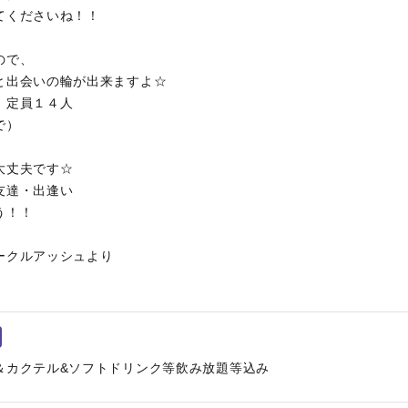
てくださいね！！
ので、
と出会いの輪が出来ますよ☆
。定員１４人
で）
大丈夫です☆
友達・出逢い
う！！
ークルアッシュより
＆カクテル&ソフトドリンク等飲み放題等込み