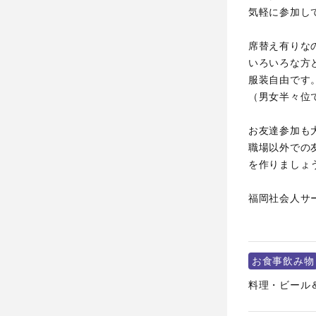
気軽に参加し
席替え有りな
いろいろな方
服装自由です
（男女半々位
お友達参加も
職場以外での
を作りましょ
福岡社会人サ
お食事飲み物
料理・ビール