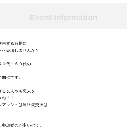
Event Information
到来する時期に
トへ参加しませんか？
５０代・６０代の
で開催です。
せる友人やも恋人を
うね！！
ルアッシュは連絡先交換は
人参加者のが多いので、