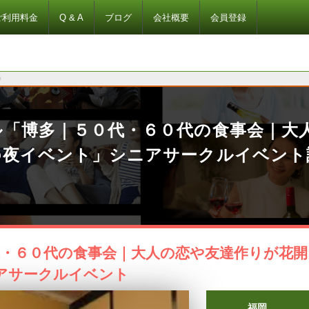
ご利用料金
Q & A
ブログ
会社概要
会員登録
ル「博多｜５０代・６０代の食事会｜大
の夜イベント」シニアサークルイベント
代・６０代の食事会｜大人の恋や友達作りが花開
アサークルイベント
福岡