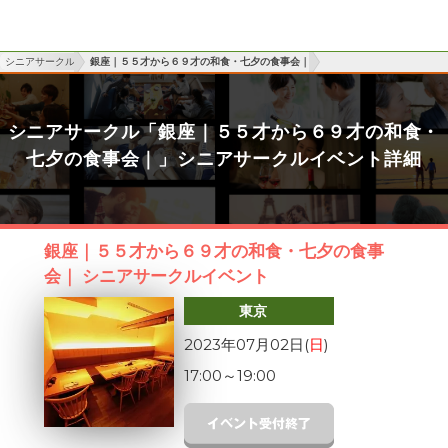
シニアサークル
銀座｜５５才から６９才の和食・七夕の食事会｜
シニアサークル「銀座｜５５才から６９才の和食・
七夕の食事会｜」シニアサークルイベント詳細
銀座｜５５才から６９才の和食・七夕の食事
会｜ シニアサークルイベント
東京
2023年07月02日(
日
)
17:00
～
19:00