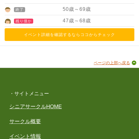
50
歳～
69
歳
終了
47
歳～
68
歳
残り僅か
イベント詳細を確認するならココからチェック
ページの上部へ戻る
・サイトメニュー
シニアサークルHOME
サークル概要
イベント情報