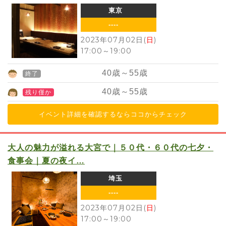
東京
----
2023年07月02日(
日
)
17:00
～
19:00
40
歳～
55
歳
終了
40
歳～
55
歳
残り僅か
イベント詳細を確認するならココからチェック
大人の魅力が溢れる大宮で｜５０代・６０代の七夕・
食事会｜夏の夜イ…
埼玉
----
2023年07月02日(
日
)
17:00
～
19:00