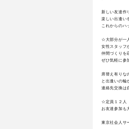
新しい友達作
楽しい出逢い
これからのハ
☆大部分が一
女性スタッフ
仲間づくりを
ぜひ気軽に参
席替え有りな
と出逢いの輪
連絡先交換は
☆定員１２人
お友達参加も
東京社会人サ