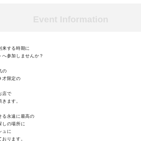
Event Information
到来する時期に
トへ参加しませんか？
気の
９才限定の
お店で
頂きます。
せる永遠に最高の
探しの場所に
シュに
ております。