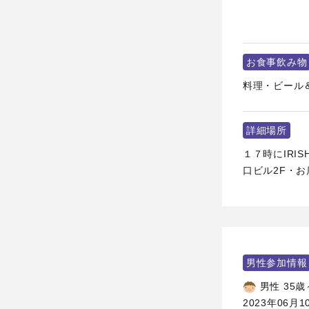
お食事飲み物
料理・ビール
詳細場所
１７時にIRIS
口ビル2F・お店0
男性参加情報
男性 35歳
2023年06月1