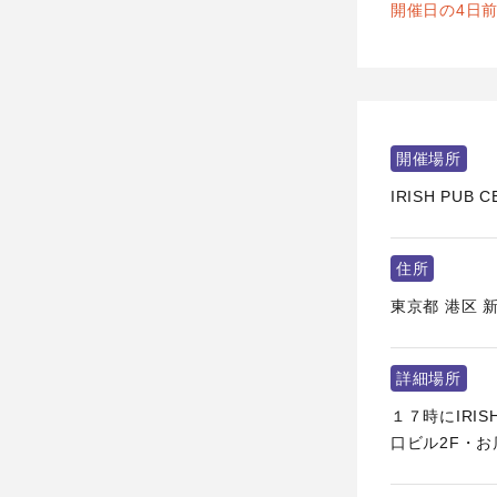
開催日の4日
開催場所
IRISH PU
住所
東京都
港区
新
詳細場所
１７時にIRIS
口ビル2F・お店0