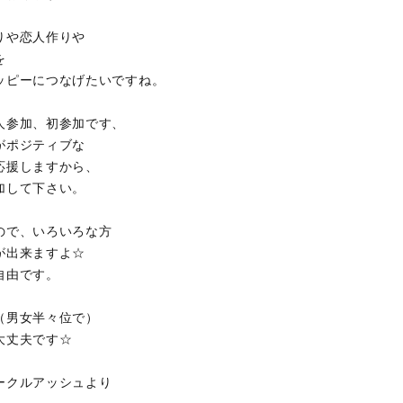
りや恋人作りや
を
ッピーにつなげたいですね。
人参加、初参加です、
がポジティブな
応援しますから、
加して下さい。
ので、いろいろな方
が出来ますよ☆
自由です。
（男女半々位で）
大丈夫です☆
ークルアッシュより