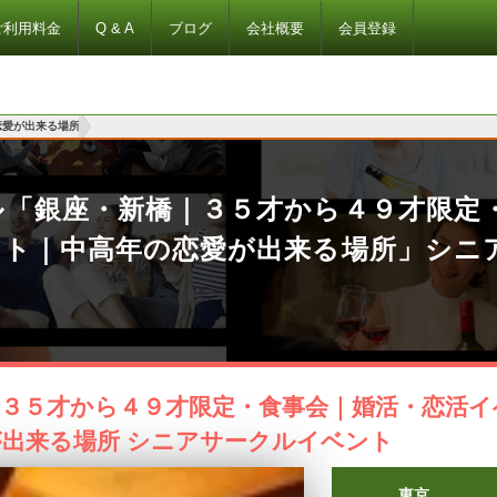
ご利用料金
Q & A
ブログ
会社概要
会員登録
恋愛が出来る場所
ル「銀座・新橋｜３５才から４９才限定
ント｜中高年の恋愛が出来る場所」シニ
｜３５才から４９才限定・食事会｜婚活・恋活イ
出来る場所 シニアサークルイベント
東京