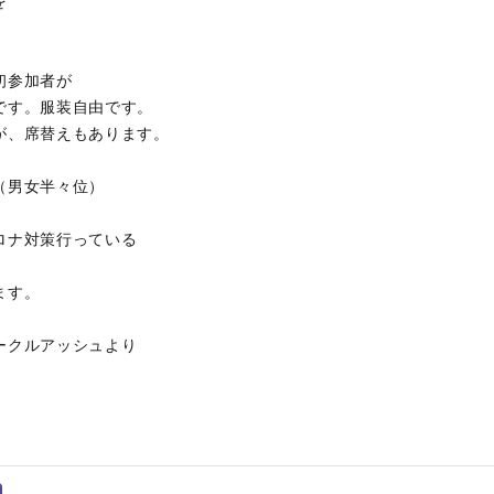
を
。
初参加者が
です。服装自由です。
が、席替えもあります。
（男女半々位）
ロナ対策行っている
ます。
ークルアッシュより