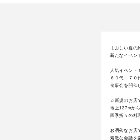
まぶしい夏の
新たなイベン
人気イベント
６０代・７０
食事会を開催
☆新規のお店
地上127mか
四季折々の料
お洒落なお店
素敵な会話を