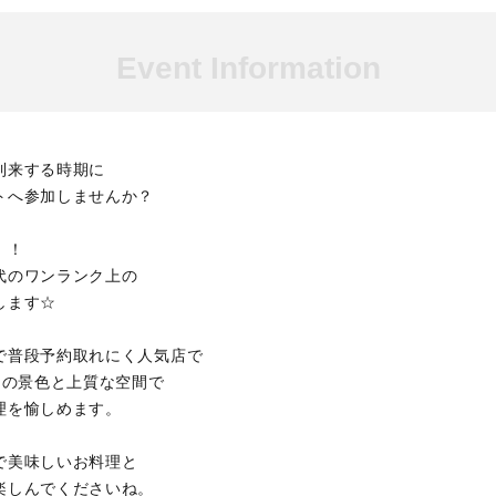
Event Information
到来する時期に
トへ参加しませんか？
！！
代のワンランク上の
します☆
で普段予約取れにく人気店で
らの景色と上質な空間で
理を愉しめます。
で美味しいお料理と
楽しんでくださいね。