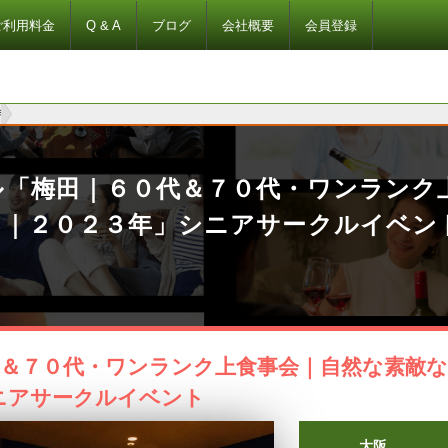
ご利用料金
Q & A
ブログ
会社概要
会員登録
年
ル「梅田｜６０代＆７０代・ワンランク
い｜２０２３年」シニアサークルイベン
代＆７０代・ワンランク上食事会｜自然な素敵な
ニアサークルイベント
大阪