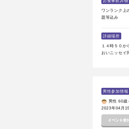
お食事飲み物
ワンランク上
題等込み
詳細場所
１４時５０から
おいニッセイ同
男性参加情報
男性 60歳
2023年04月1