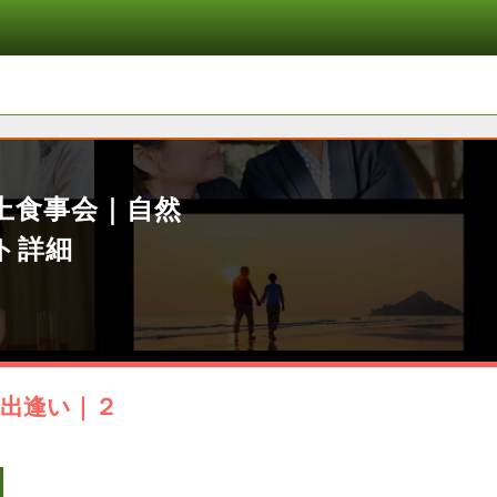
上食事会｜自然
ト詳細
出逢い｜２