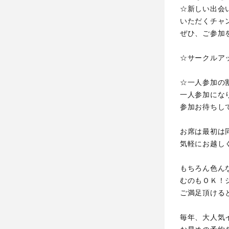
☆新しい出会
いただくチャ
ぜひ、ご参加
☆サークルア
☆一人参加の
一人参加にな
参加お待ちし
お席は最初は
気軽にお越し
もちろん色ん
むのもＯＫ！
ご満足頂ける
毎年、大人気