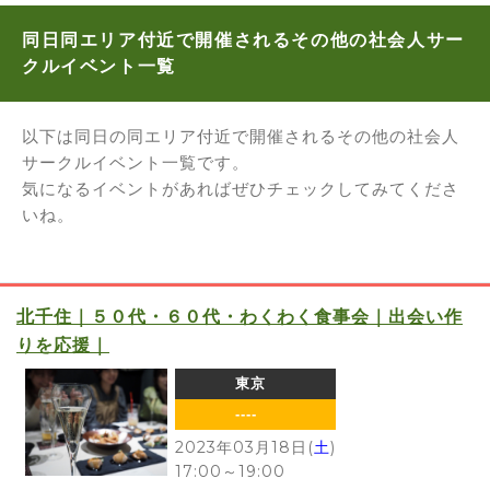
同日同エリア付近で開催されるその他の社会人サー
クルイベント一覧
以下は同日の同エリア付近で開催されるその他の社会人
サークルイベント一覧です。
気になるイベントがあればぜひチェックしてみてくださ
いね。
北千住｜５０代・６０代・わくわく食事会｜出会い作
りを応援｜
東京
----
2023年03月18日(
土
)
17:00
～
19:00