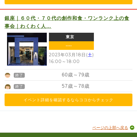
銀座｜６０代・７０代の創作和食・ワンランク上の食
事会｜わくわく人…
東京
----
2023年03月18日(
土
)
16:00
～
18:00
60
歳～
79
歳
終了
57
歳～
78
歳
終了
イベント詳細を確認するならココからチェック
ページの上部へ戻る