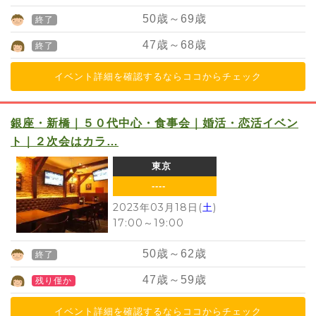
50
歳～
69
歳
終了
47
歳～
68
歳
終了
イベント詳細を確認するならココからチェック
銀座・新橋｜５０代中心・食事会｜婚活・恋活イベン
ト｜２次会はカラ…
東京
----
2023年03月18日(
土
)
17:00
～
19:00
50
歳～
62
歳
終了
47
歳～
59
歳
残り僅か
イベント詳細を確認するならココからチェック