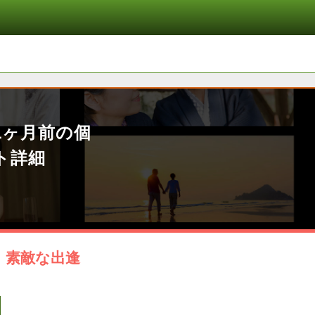
1ヶ月前の個
ト詳細
｜素敵な出逢