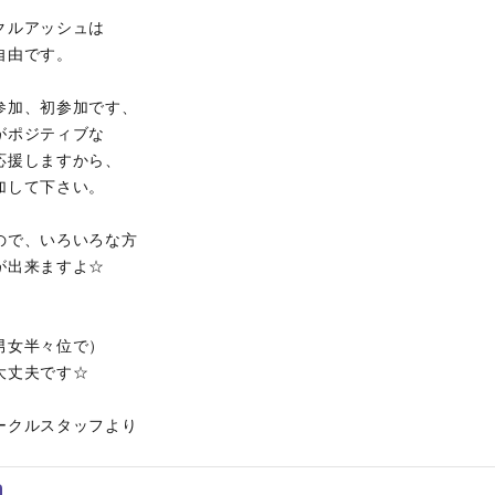
クルアッシュは
自由です。
参加、初参加です、
がポジティブな
応援しますから、
加して下さい。
ので、いろいろな方
が出来ますよ☆
。
男女半々位で）
大丈夫です☆
ークルスタッフより