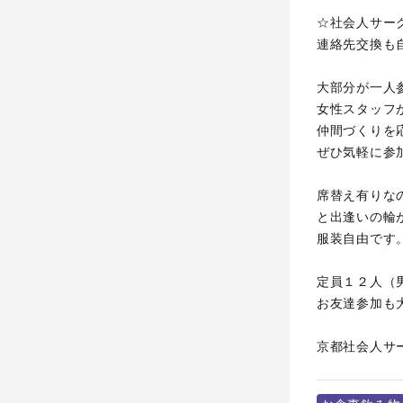
☆社会人サー
連絡先交換も
大部分が一人
女性スタッフ
仲間づくりを
ぜひ気軽に参
席替え有りな
と出逢いの輪
服装自由です
定員１２人（
お友達参加も
京都社会人サ