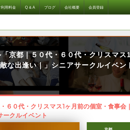
ご利用料金
Q & A
ブログ
会社概要
会員登録
ル「京都｜５０代・６０代・クリスマス
素敵な出逢い｜」シニアサークルイベン
・６０代・クリスマス1ヶ月前の個室・食事会
サークルイベント
京都