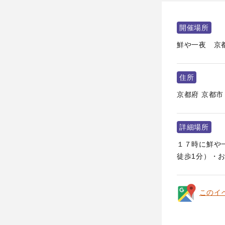
開催場所
鮮や一夜 京
住所
京都府
京都市
詳細場所
１７時に鮮や一
徒歩1分）・お店0
このイ