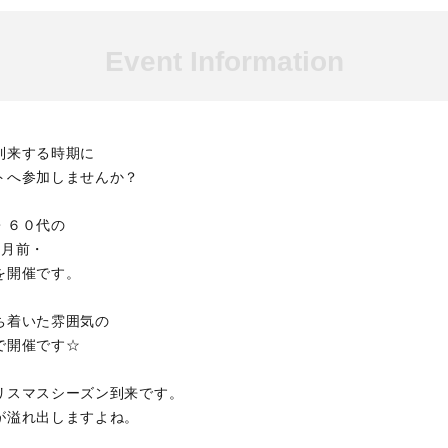
Event Information
到来する時期に
トへ参加しませんか？
・６０代の
ヶ月前・
を開催です。
ち着いた雰囲気の
で開催です☆
リスマスシーズン到来です。
が溢れ出しますよね。