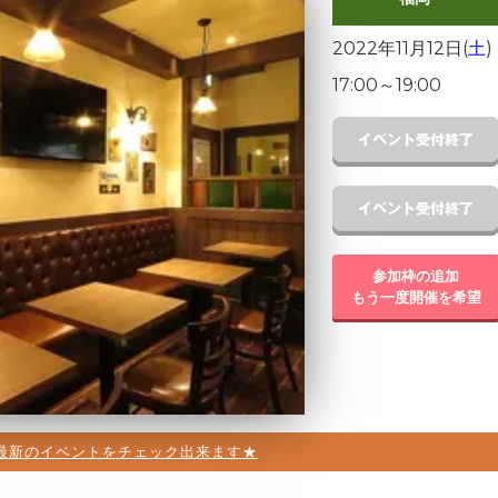
2022年11月12日(
土
)
17:00
～
19:00
参加枠の追加
もう一度開催を希望
最新のイベントをチェック出来ます★