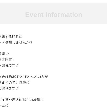
Event Information
到来する時期に
トへ参加しませんか？
岡県で
５才限定・
を開催です☆
割合は約80％とほとんどの方が
りますので、気軽に
ております☆
の友達や恋人の探しの場所に
シュに