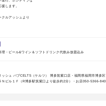
が進行、ポジティブな
応援します。
ークルアッシュより
料理・ビール&ワイン＆ソフトドリンク代飲み放題込み
ッシュ パブCELTS（ケルツ） 博多筑紫口店・福岡県福岡市博多
Ｎビル１Ｆ（R博多駅筑紫口より徒歩約2分）・お店050-5366-840