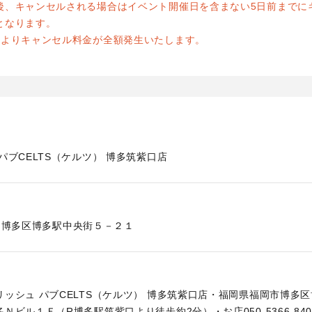
後、キャンセルされる場合はイベント開催日を含まない5日前までに
となります。
前よりキャンセル料金が全額発生いたします。
パブCELTS（ケルツ） 博多筑紫口店
博多区博多駅中央街５－２１
ッシュ パブCELTS（ケルツ） 博多筑紫口店・福岡県福岡市博多
Ｎビル１Ｆ（R博多駅筑紫口より徒歩約2分）・お店050-5366-840