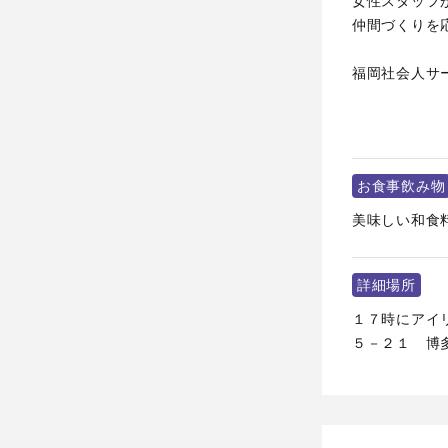
女性スタッフ
仲間づくりを
福岡社会人サ
お食事飲み物
美味しい和食
詳細場所
１７時にアイリ
５－２１ 博多