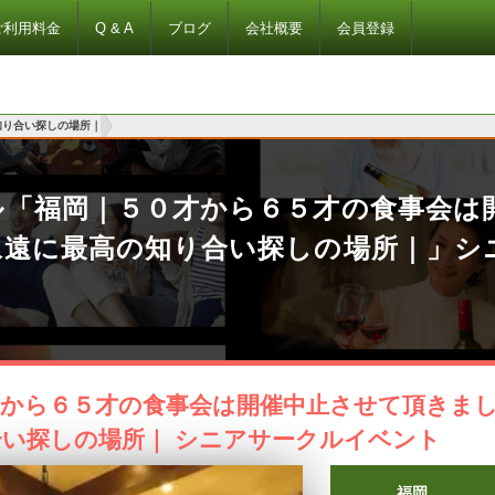
ご利用料金
Q & A
ブログ
会社概要
会員登録
知り合い探しの場所｜
ル「福岡｜５０才から６５才の食事会は
永遠に最高の知り合い探しの場所｜」シ
才から６５才の食事会は開催中止させて頂きま
い探しの場所｜ シニアサークルイベント
福岡