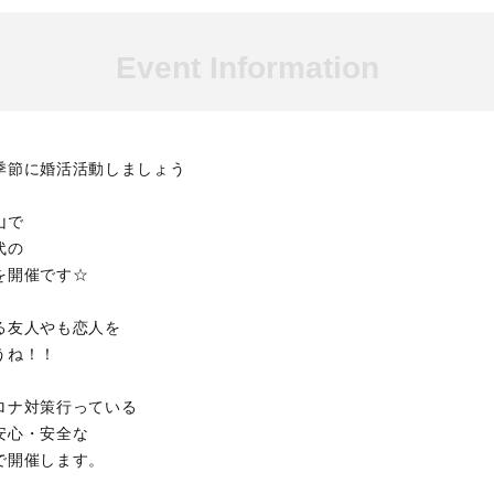
Event Information
季節に婚活活動しましょう
山で
代の
を開催です☆
る友人やも恋人を
うね！！
ロナ対策行っている
安心・安全な
で開催します。