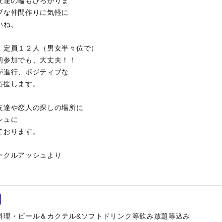
友達の輪もひろがりま
ブな仲間作りに気軽に
いね。
。定員１２人（男女半々位で）
初参加でも、大丈夫！！
が進行、ポジティブな
応援します。
友達や恋人の探しの場所に
シュに
ております。
ークルアッシュより
料理・ビール＆カクテル&ソフトドリンク等飲み放題等込み