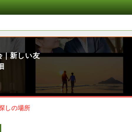
会｜新しい友
細
探しの場所