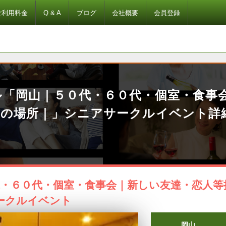
ご利用料金
Q & A
ブログ
会社概要
会員登録
ル「岡山｜５０代・６０代・個室・食事
しの場所｜」シニアサークルイベント詳
代・６０代・個室・食事会｜新しい友達・恋人等
ークルイベント
岡山