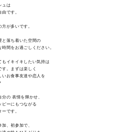
シュは
自由です。
の方が多いです。
理と落ち着いた空間の
な時間をお過ごしください。
てもイキイキしたい気持は
です。まずは楽しく
しいお食事友達や恋人を
？
自分の 表情を輝かせ、
ッピーにもつながる
ターです。
参加、初参加で、