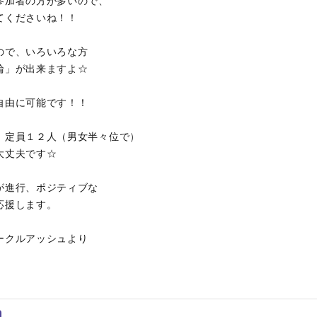
参加者の方が多いので、
てくださいね！！
ので、いろいろな方
輪」が出来ますよ☆
自由に可能です！！
。定員１２人（男女半々位で）
大丈夫です☆
が進行、ポジティブな
応援します。
ークルアッシュより