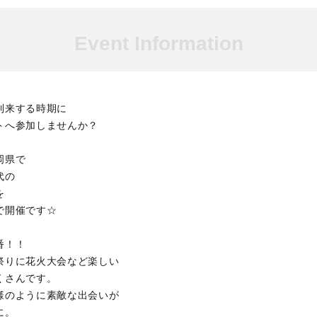
Event Information
到来する時期に
トへ参加しませんか？
岡県で
代の
を
で開催です☆
番！！
祭りに花火大会など楽しい
くさんです。
様のように素敵な出会いが
に。