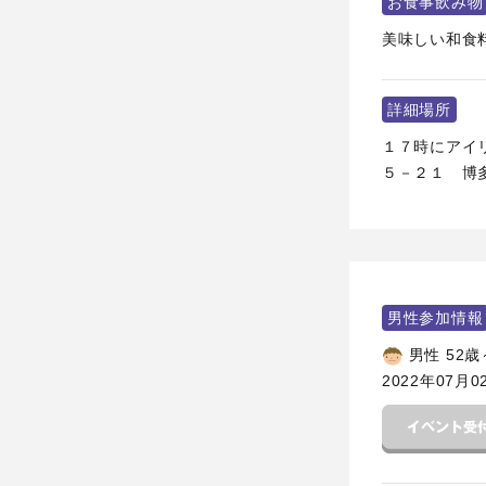
お食事飲み物
美味しい和食
詳細場所
１７時にアイリ
５－２１ 博多
男性参加情報
男性 52歳
2022年07月0