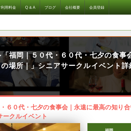
ご利用料金
Q & A
ブログ
会社概要
会員登録
ル「福岡｜５０代・６０代・七夕の食事
しの場所｜」シニアサークルイベント詳
代・６０代・七夕の食事会｜永遠に最高の知り合
サークルイベント
福岡