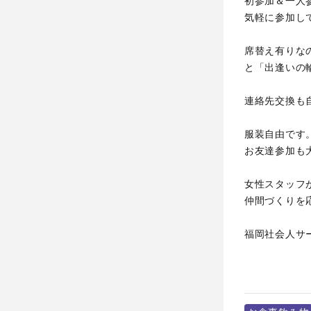
初参加＆一人
気軽に参加し
席替え有りな
と「出逢いの
連絡先交換も
服装自由です
お友達参加も
女性スタッフ
仲間づくりを
福岡社会人サ