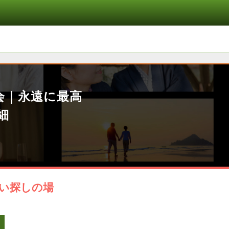
会｜永遠に最高
細
い探しの場