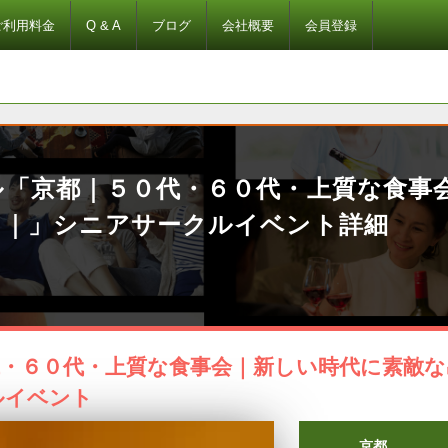
ご利用料金
Q & A
ブログ
会社概要
会員登録
ル「京都｜５０代・６０代・上質な食事
い｜」シニアサークルイベント詳細
・６０代・上質な食事会｜新しい時代に素敵な
ルイベント
京都