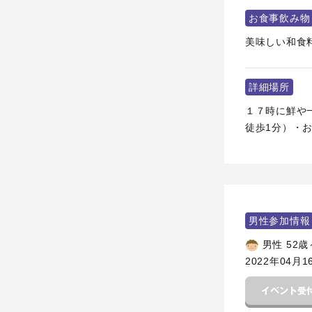
お食事飲み物
美味しい和食
詳細場所
１７時に鮮や一
徒歩1分）・お店0
男性参加情報
男性 52歳
2022年04月1