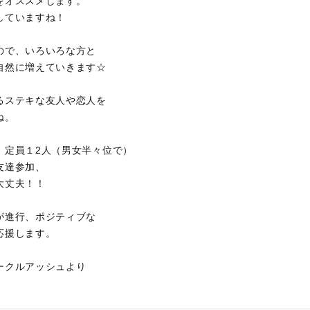
をオススメします。
していますね！
ので、いろいろな方と
自然に増えていきます☆
るステキな友人や恋人を
ね。
。定員１2人（男女半々位で）
友達参加、
大丈夫！！
が進行、ポジティブな
応援します。
ークルアッシュより