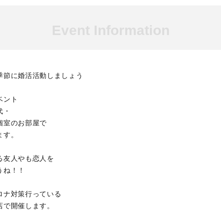
Event Information
季節に婚活活動しましょう
ベント
代・
個室のお部屋で
ます。
る友人やも恋人を
うね！！
ロナ対策行っている
店で開催します。