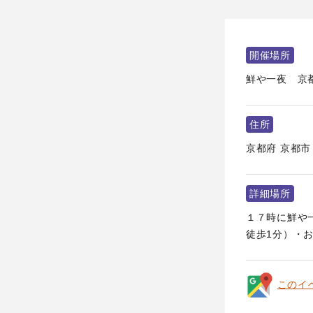
開催場所
鮮や一夜 京
住所
京都府
京都市
詳細場所
１７時に鮮や一
徒歩1分）・お店0
このイ