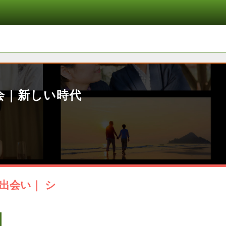
会｜新しい時代
出会い｜ シ