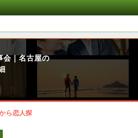
事会｜名古屋の
細
から恋人探