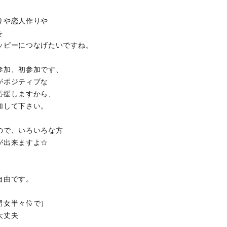
りや恋人作りや
を
ッピーにつなげたいですね。
参加、初参加です、
がポジティブな
応援しますから、
加して下さい。
ので、いろいろな方
が出来ますよ☆
。
自由です。
男女半々位で）
大丈夫