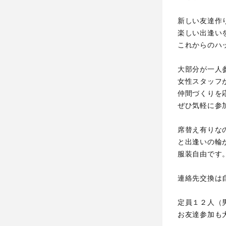
新しい友達作
楽しい出逢い
これからのハ
大部分が一人
女性スタッフ
仲間づくりを
ぜひ気軽に参
席替え有りな
と出逢いの輪
服装自由です
連絡先交換は
定員１２人（
お友達参加も