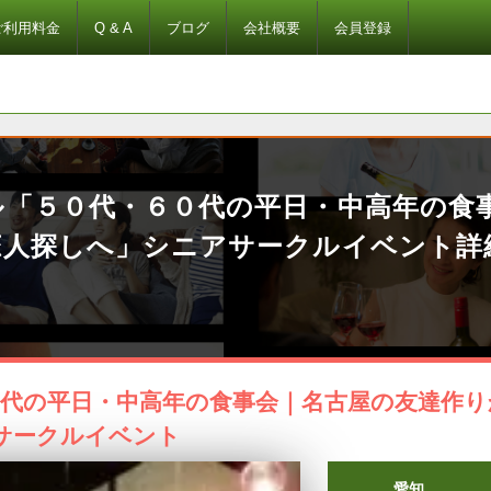
ご利用料金
Q & A
ブログ
会社概要
会員登録
ル「５０代・６０代の平日・中高年の食
恋人探しへ」シニアサークルイベント詳
０代の平日・中高年の食事会｜名古屋の友達作り
サークルイベント
愛知