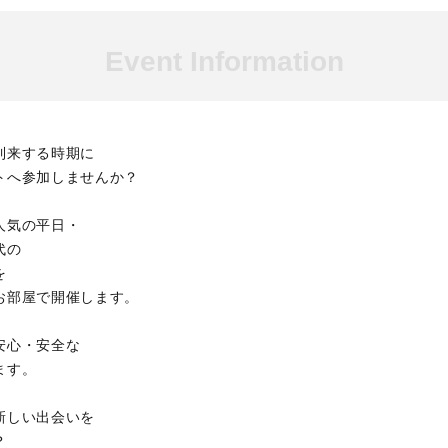
Event Information
到来する時期に
トへ参加しませんか？
人気の平日・
代の
を
お部屋で開催します。
安心・安全な
ます。
新しい出会いを
？