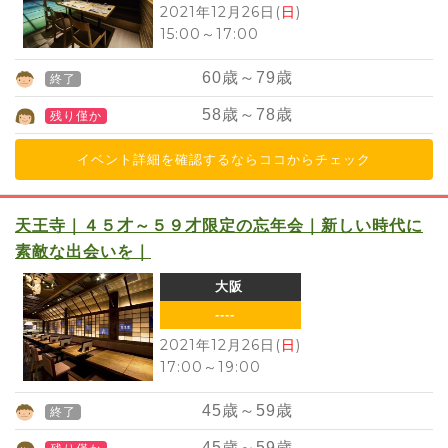
2021年12月26日(
日
)
15:00
～
17:00
60
歳～
79
歳
終了
58
歳～
78
歳
残り僅か
イベント詳細を確認するならココからチェック
天王寺｜４５才～５９才限定の忘年会｜新しい時代に
素敵な出会いを｜
大阪
----
2021年12月26日(
日
)
17:00
～
19:00
45
歳～
59
歳
終了
45
歳～
59
歳