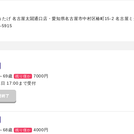
たげ 名古屋太閤通口店・愛知県名古屋市中村区椿町15-2 名古屋ミ
-5915
～69歳
7000
円
残り僅か
1日 17:00まで受付
～68歳
4000
円
残り僅か