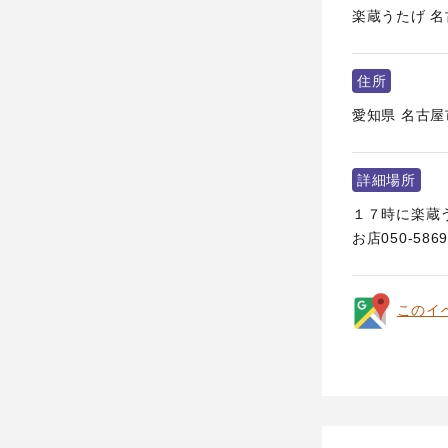
楽蔵うたげ 
住所
愛知県
名古屋
詳細場所
１７時に楽蔵う
お店050-5869
このイ