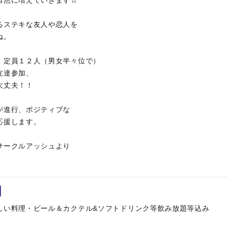
自然に増えていきます☆
るステキな友人や恋人を
ね。
。定員１２人（男女半々位で）
友達参加、
大丈夫！！
が進行、ポジティブな
応援します。
サークルアッシュより
しい料理・ビール＆カクテル&ソフトドリンク等飲み放題等込み