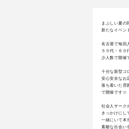
まぶしい夏の
新たなイベン
名古屋で毎回
５０代・６０
少人数で開催
十分な新型コ
安心安全なお
落ち着いた雰
で開催です☆
社会人サーク
きっかけにし
一緒にいて本
素敵な出会い