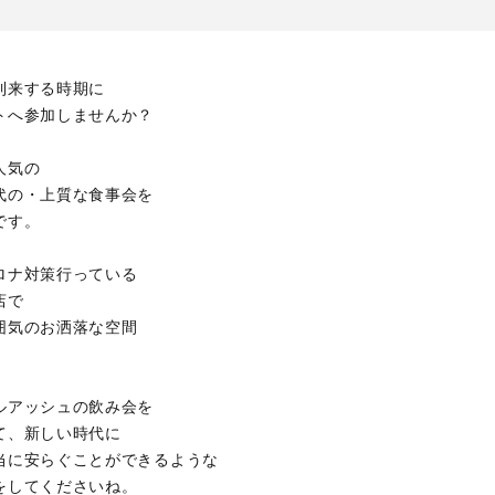
到来する時期に
トへ参加しませんか？
人気の
代の・上質な食事会を
です。
ロナ対策行っている
店で
囲気のお洒落な空間
ルアッシュの飲み会を
て、新しい時代に
当に安らぐことができるような
をしてくださいね。