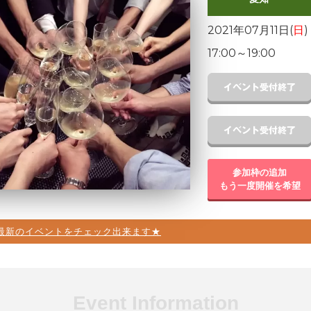
2021年07月11日(
日
)
17:00
～
19:00
参加枠の追加
もう一度開催を希望
最新のイベントをチェック出来ます★
Event Information