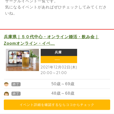
サークルイベント一覧です。
気になるイベントがあればぜひチェックしてみてくださ
いね。
兵庫県｜５０代中心・オンライン婚活・飲み会｜
Zoomオンライン・イベ…
兵庫
----
2021年12月02日(木)
20:00
～
21:00
50
歳～
69
歳
終了
48
歳～
68
歳
終了
イベント詳細を確認するならココからチェック