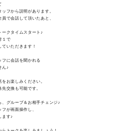
て
タッフから説明があります。
全員で会話して頂いたあと、
トークタイムスタート♪
対１で
していただきます！
ッフに会話を聞かれる
せん♪
話をお楽しみください。
絡先交換も可能です。
ら、グループ＆お相手チェンジ♪
ッフが画面操作し、
します♪
からトークを楽しみましょう！