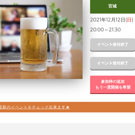
宮城
2021年12月12日(
日
)
20:00
～
21:30
参加枠の追加
もう一度開催を希望
最新のイベントをチェック出来ます★