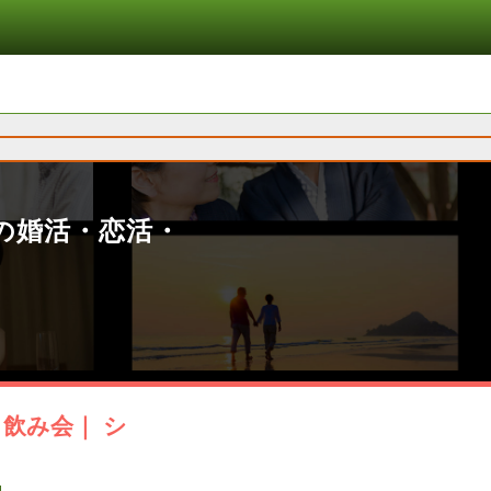
の婚活・恋活・
飲み会｜ シ