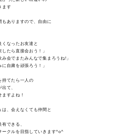
きます
間もありますので、自由に
。
良くなったお友達と
束したら直接会おう！」
飲み会でまたみんなで集まろうね!」
みに自粛を頑張ろう！」
を持てたら一人の
が出て、
せますよね！
ュは、会えなくても仲間と
共有できる、
サークルを目指していきます^o^