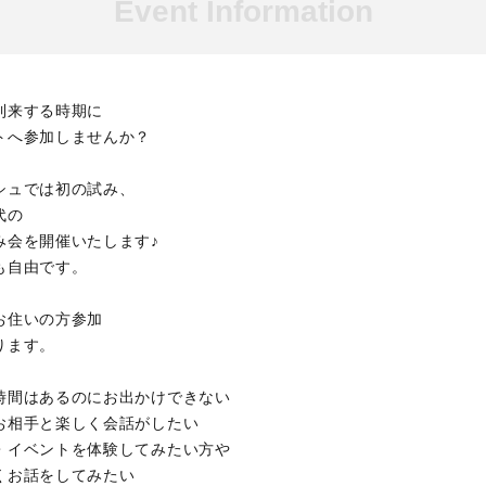
Event Information
到来する時期に
トへ参加しませんか？
シュでは初の試み、
代の
み会を開催いたします♪
も自由です。
お住いの方参加
ります。
時間はあるのにお出かけできない
お相手と楽しく会話がしたい
・イベントを体験してみたい方や
くお話をしてみたい