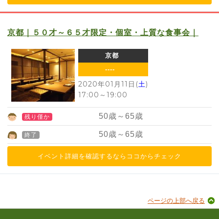
京都｜５０才～６５才限定・個室・上質な食事会｜
京都
----
2020年01月11日(
土
)
17:00
～
19:00
50
歳～
65
歳
残り僅か
50
歳～
65
歳
終了
イベント詳細を確認するならココからチェック
ページの上部へ戻る