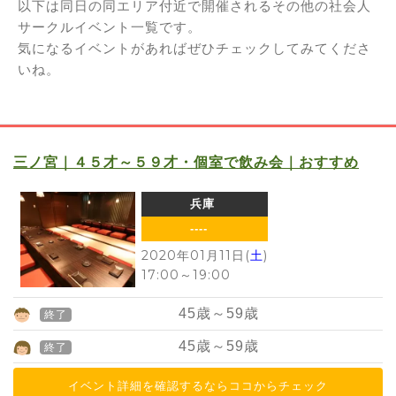
以下は同日の同エリア付近で開催されるその他の社会人
サークルイベント一覧です。
気になるイベントがあればぜひチェックしてみてくださ
いね。
三ノ宮｜４５才～５９才・個室で飲み会｜おすすめ
兵庫
----
2020年01月11日(
土
)
17:00
～
19:00
45
歳～
59
歳
終了
45
歳～
59
歳
終了
イベント詳細を確認するならココからチェック