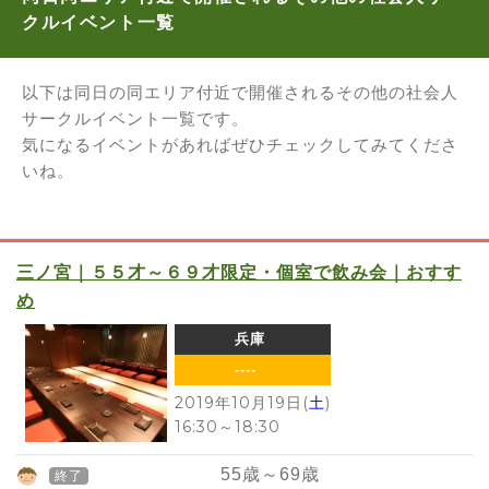
クルイベント一覧
以下は同日の同エリア付近で開催されるその他の社会人
サークルイベント一覧です。
気になるイベントがあればぜひチェックしてみてくださ
いね。
三ノ宮｜５５才～６９才限定・個室で飲み会｜おすす
め
兵庫
----
2019年10月19日(
土
)
16:30
～
18:30
55
歳～
69
歳
終了