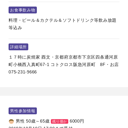
お食事飲み物
料理・ビール＆カクテル＆ソフトドリンク等飲み放題
等込み
詳細場所
１７時に炭焼家 酉文・京都府京都市下京区四条通河原
町小橋西入真町67‐1 コトクロス阪急河原町 8F・お店
075-231-9666
男性参加情報
男性 50歳～65歳
6000
円
残り僅か